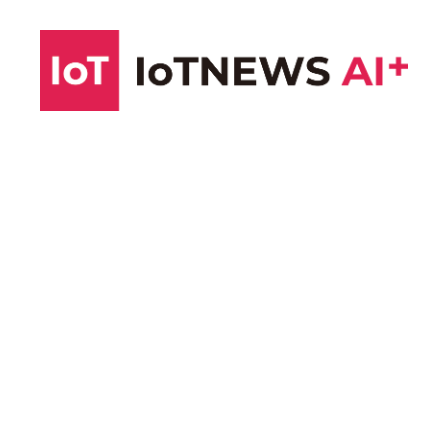
コ
ン
テ
ン
ツ
へ
ス
キ
ッ
プ