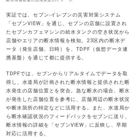
断水情報収集の活用実証のイメージ
実証では、セブン-イレブンの災害対策システム
「セブンVIEW」を通じ、セブンの店舗に設置され
たセブンカフェマシンの給水タンクの空き状況から
店舗やエリアの断水情報を検知。23区内の断水デ
ータ（発生店舗、日時）を、TDPF（仮想データ連
携基盤）を通じて都に提供する。
TDPFでは、セブンからリアルタイムでデータを取
得し、水道局が計画された断水情報と提供された断
水発生の店舗位置とを突合。急な断水の場合、断水
が発生した店舗位置を参考に、店舗周辺の断水状況
や断水箇所の特定などに活用する。また、水道局か
ら断水確認状況のフィードバックをセブンに送り、
断水情報の詳細を「セブンVIEW」に反映し、早期
対応に活用する。