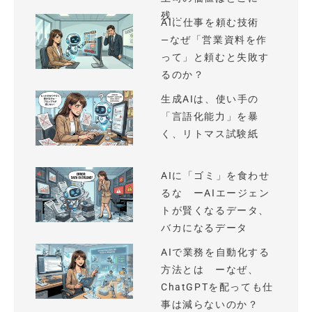
残...
AIに仕事を頼む技術
—なぜ「営業資料を作
って」と頼むと失敗す
るのか？
生成AIは、使い手の
「言語化能力」を暴
く、リトマス試験紙
AIに「ゴミ」を食わせ
るな ーAIエージェン
トが賢くなるデータ、
バカになるデータ
AIで業務を自動化する
方法とは ーなぜ、
ChatGPTを配っても仕
事は減らないのか？