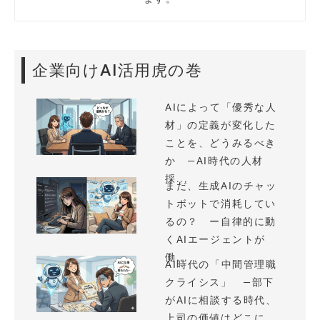
企業向けAI活用虎の巻
AIによって「優秀な人
材」の定義が変化した
ことを、どうみるべき
か —AI時代の人材
採...
まだ、生成AIのチャッ
トボットで消耗してい
るの？ ー自律的に動
くAIエージェントが
働...
AI時代の「中間管理職
クライシス」 —部下
がAIに相談する時代、
上司の価値はどこに