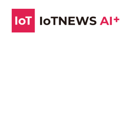
コ
ン
テ
ン
ツ
へ
ス
キ
ッ
プ