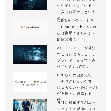
い企業に欠けている
「入り口設計」という
発想
公開3日で停止された
「Claude Fable 5」は
なぜ復活できたのか？
解除の裏側...
AIエージェントが発注
する時代に備える、サ
プライヤーが今すぐ点
検すべき3つのこと
B2B取引の自動化で
「発見されない企業」
にならないために ーAI
が自律的に連携する
時...
各社が模索するAIエー
ジェントを現場に入れ