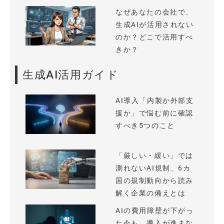
なぜあなたの会社で、
生成AIが活用されない
のか？どこで活用すべ
きか？
生成AI活用ガイド
AI導入「内製か外部支
援か」で悩む前に確認
すべき5つのこと
「厳しい・緩い」では
測れないAI規制、6カ
国の規制動向から読み
解く企業の備えとは
AIの費用障壁が下がっ
た今も、導入が進まな