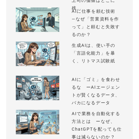
上司の価値はどこに
残...
AIに仕事を頼む技術
—なぜ「営業資料を作
って」と頼むと失敗す
るのか？
生成AIは、使い手の
「言語化能力」を暴
く、リトマス試験紙
AIに「ゴミ」を食わせ
るな ーAIエージェン
トが賢くなるデータ、
バカになるデータ
AIで業務を自動化する
方法とは ーなぜ、
ChatGPTを配っても仕
事は減らないのか？