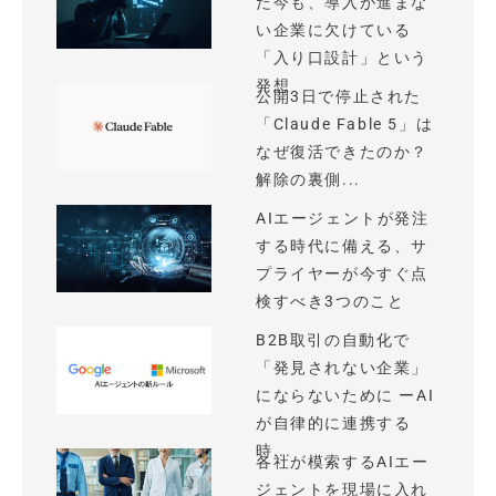
た今も、導入が進まな
い企業に欠けている
「入り口設計」という
発想
公開3日で停止された
「Claude Fable 5」は
なぜ復活できたのか？
解除の裏側...
AIエージェントが発注
する時代に備える、サ
プライヤーが今すぐ点
検すべき3つのこと
B2B取引の自動化で
「発見されない企業」
にならないために ーAI
が自律的に連携する
時...
各社が模索するAIエー
ジェントを現場に入れ