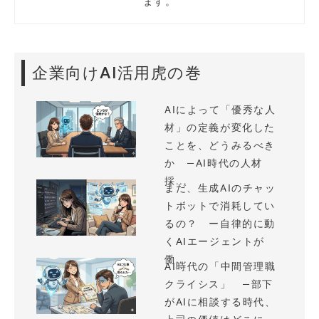
ます。
企業向けAI活用虎の巻
AIによって「優秀な人
材」の定義が変化した
ことを、どうみるべき
か —AI時代の人材
採...
まだ、生成AIのチャッ
トボットで消耗してい
るの？ ー自律的に動
くAIエージェントが
働...
AI時代の「中間管理職
クライシス」 —部下
がAIに相談する時代、