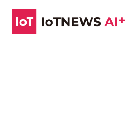
コ
ン
テ
ン
ツ
へ
ス
キ
ッ
プ