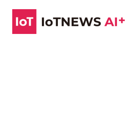
コ
ン
テ
ン
ツ
へ
ス
キ
ッ
プ