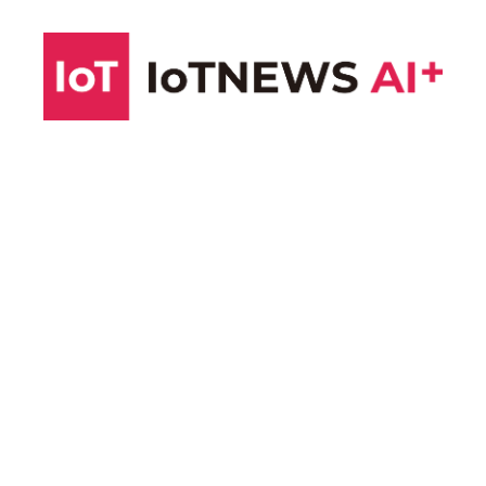
コ
ン
テ
ン
ツ
へ
ス
キ
ッ
プ