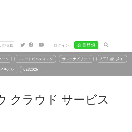
|
会員登録
広告掲載
ログイン
ホーム
スマートビルディング
サステナビリティ
人工知能（AI）
イチオシ
CES2026
m（フジツウ クラウド サービス