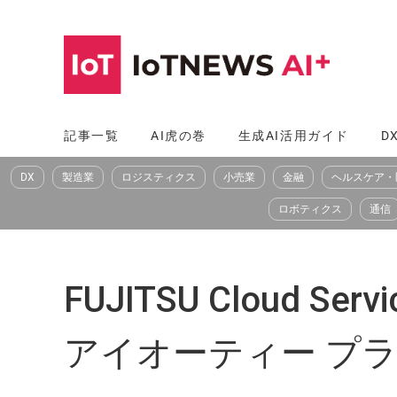
コ
ン
テ
ン
ツ
記事一覧
AI虎の巻
生成AI活用ガイド
D
へ
DX
製造業
ロジスティクス
小売業
金融
ヘルスケア・
ス
キ
ロボティクス
通信
ッ
プ
FUJITSU Cloud S
アイオーティー プ