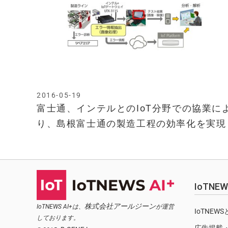
2016-05-19
富士通、インテルとのIoT分野での協業に
り、島根富士通の製造工程の効率化を実現
IoTN
株式会社アールジーン
IoTNEWS AI+は、
が運営
IoTNEW
しております。
広告掲載