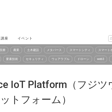
X講座
イベント
医療
農業
土木建設
メタバース
スマートシティ
スマート
要素技術
セキュリティ
ウェアラブル
ドローン
web3
ervice IoT Platfor
ラットフォーム）