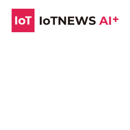
コ
ン
テ
ン
ツ
へ
ス
キ
ッ
プ