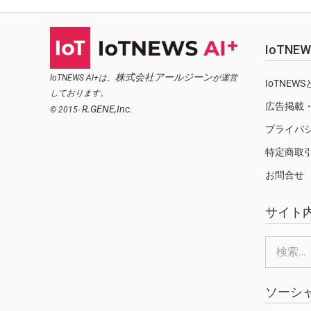
IoTN
株式会社アールジーン
IoTNEWS AI+は、
が運営
IoTNEW
しております。
広告掲載
R.GENE,Inc.
© 2015-
プライバ
特定商取
お問合せ
サイト
検
索:
ソーシ