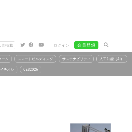
|
会員登録
広告掲載
ログイン
ホーム
スマートビルディング
サステナビリティ
人工知能（AI）
イチオシ
CES2026