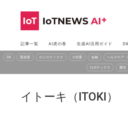
コ
ン
テ
ン
ツ
記事一覧
AI虎の巻
生成AI活用ガイド
D
へ
DX
製造業
ロジスティクス
小売業
金融
ヘルスケア・
ス
キ
ロボティクス
通信
ッ
プ
イトーキ（ITOKI）