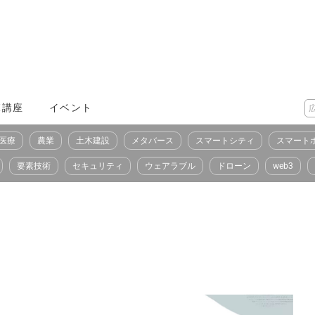
X講座
イベント
医療
農業
土木建設
メタバース
スマートシティ
スマート
要素技術
セキュリティ
ウェアラブル
ドローン
web3