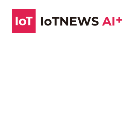
コ
ン
テ
ン
ツ
へ
ス
キ
ッ
プ