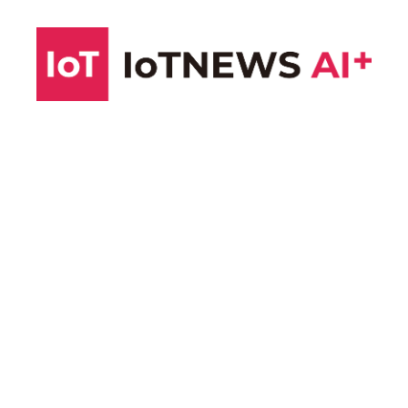
コ
ン
テ
ン
ツ
へ
ス
キ
ッ
プ