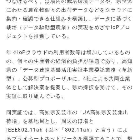
つなげるべく、ほ場内の栽培環境データや、県全体
にわたる農産物個々の出荷データなどをクラウドに
集約・確認できる仕組みを構築し、データに基づく
栽培（データ駆動型農業）の実現をめざすIoPプロ
ジェクトを推進している。
年々IoPクラウドの利用者数等は増加しているもの
の、個々の生産者の経済的負担が課題であり、高知
県の「データ連携基盤活用実証事業委託業務（革新
型）」公募型プロポーザルに、4社による共同企業
体として解決案を提案し、県の採択を受けて、その
実証に取り組んでいる。
同実証では、高知県安芸市の「JA高知県安芸集出
荷場」を基地局とし、周辺のほ場と
IEEE802.11ah（以下「802.11ah」と言う）によ
るプライベートネットワークを構築することで、複