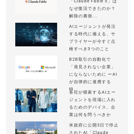
「Claude Fable 5」は
なぜ復活できたのか？
解除の裏側...
AIエージェントが発注
する時代に備える、サ
プライヤーが今すぐ点
検すべき3つのこと
B2B取引の自動化で
「発見されない企業」
にならないために ーAI
が自律的に連携する
時...
各社が模索するAIエー
ジェントを現場に入れ
るためのデバイス、企
業は何を問うべきか
米政府に公開3日で停止
されたAI「Claude