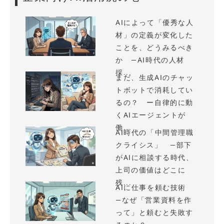
AIによって「優秀な人
材」の定義が変化した
ことを、どうみるべき
か —AI時代の人材
採...
まだ、生成AIのチャッ
トボットで消耗してい
るの？ ー自律的に動
くAIエージェントが
働...
AI時代の「中間管理職
クライシス」 —部下
がAIに相談する時代、
上司の価値はどこに
残...
AIに仕事を頼む技術
—なぜ「営業資料を作
って」と頼むと失敗す