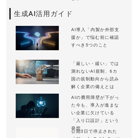
生成AI活用ガイド
AI導入「内製か外部支
援か」で悩む前に確認
すべき5つのこと
「厳しい・緩い」では
測れないAI規制、6カ
国の規制動向から読み
解く企業の備えとは
AIの費用障壁が下がっ
た今も、導入が進まな
い企業に欠けている
「入り口設計」という
発想
公開3日で停止された