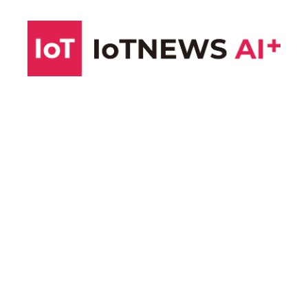
コ
ン
テ
ン
ツ
へ
ス
キ
ッ
プ