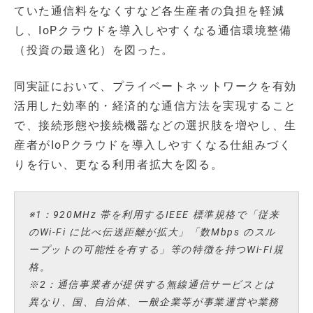
ていた通信料をなくすなど各生産者の負担を軽減
し、IoPクラウドを導入しやすくなる通信環境整備
（投資の最適化）を図った。
同実証において、プライベートネットワークを有効
活用した効率的・経済的な通信方法を実現すること
で、接続形態や接続機器などの選択肢を増やし、生
産者がIoPクラウドを導入しやすくなる仕組みづく
りを行い、更なる利用者拡大を図る。
※1：920MHz 帯を利用するIEEE 標準規格で「従来
のWi-Fi に比べ伝送距離が拡大」「数Mbps のスル
ープットの可能性を有する」等の特徴を持つWi-Fi規
格。
※2：通信事業者が提供する無線通信サービスとは
異なり、国、自治体、一般企業等が事業運営や業務