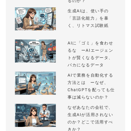
るのか？
生成AIは、使い手の
「言語化能力」を暴
く、リトマス試験紙
AIに「ゴミ」を食わせ
るな ーAIエージェン
トが賢くなるデータ、
バカになるデータ
AIで業務を自動化する
方法とは ーなぜ、
ChatGPTを配っても仕
事は減らないのか？
なぜあなたの会社で、
生成AIが活用されない
のか？どこで活用すべ
きか？