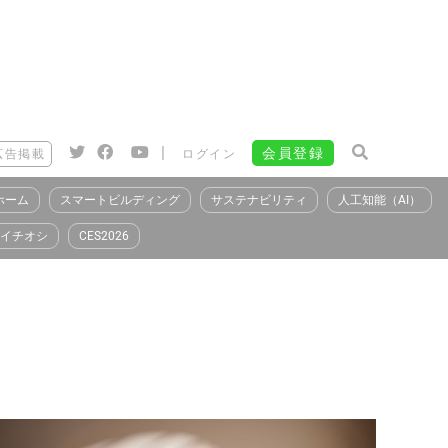
|
会員登録
広告掲載
ログイン
ホーム
スマートビルディング
サステナビリティ
人工知能（AI）
イチオシ
CES2026