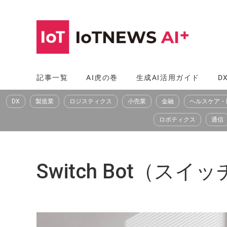
コ
ン
テ
ン
ツ
記事一覧
AI虎の巻
生成AI活用ガイド
D
へ
DX
製造業
ロジスティクス
小売業
金融
ヘルスケア・
ス
キ
ロボティクス
通信
ッ
プ
Switch Bot（ス