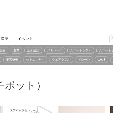
X講座
イベント
医療
農業
土木建設
メタバース
スマートシティ
スマート
要素技術
セキュリティ
ウェアラブル
ドローン
web3
イッチボット）