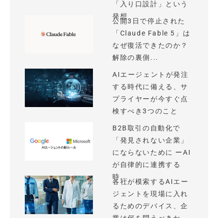
「入り口設計」という
発想
公開3日で停止された
「Claude Fable 5」は
なぜ復活できたのか？
解除の裏側...
AIエージェントが発注
する時代に備える、サ
プライヤーが今すぐ点
検すべき3つのこと
B2B取引の自動化で
「発見されない企業」
にならないために ーAI
が自律的に連携する
時...
各社が模索するAIエー
ジェントを現場に入れ
るためのデバイス、企