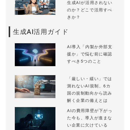
生成AIが活用されない
のか？どこで活用すべ
きか？
生成AI活用ガイド
AI導入「内製か外部支
援か」で悩む前に確認
すべき5つのこと
「厳しい・緩い」では
測れないAI規制、6カ
国の規制動向から読み
解く企業の備えとは
AIの費用障壁が下がっ
た今も、導入が進まな
い企業に欠けている