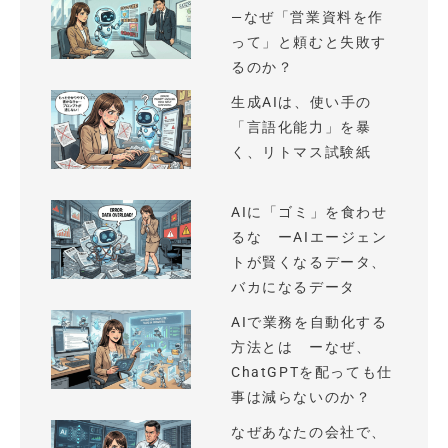
—なぜ「営業資料を作
って」と頼むと失敗す
るのか？
生成AIは、使い手の
「言語化能力」を暴
く、リトマス試験紙
AIに「ゴミ」を食わせ
るな ーAIエージェン
トが賢くなるデータ、
バカになるデータ
AIで業務を自動化する
方法とは ーなぜ、
ChatGPTを配っても仕
事は減らないのか？
なぜあなたの会社で、