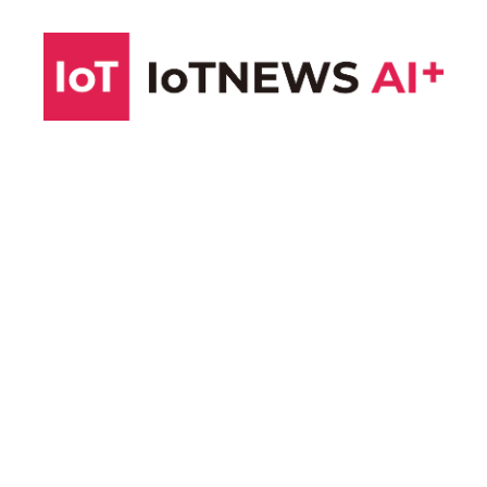
コ
ン
テ
ン
ツ
へ
ス
キ
ッ
プ