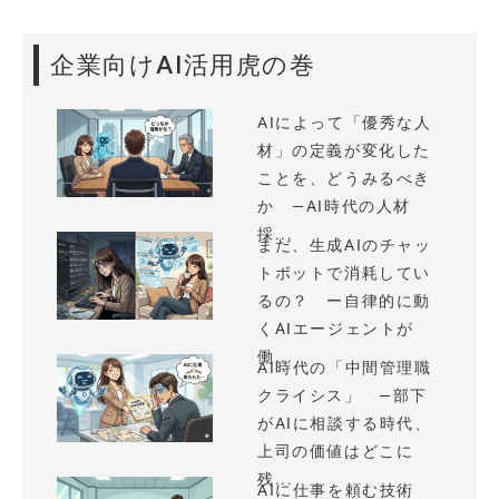
企業向けAI活用虎の巻
AIによって「優秀な人
材」の定義が変化した
ことを、どうみるべき
か —AI時代の人材
採...
まだ、生成AIのチャッ
トボットで消耗してい
るの？ ー自律的に動
くAIエージェントが
働...
AI時代の「中間管理職
クライシス」 —部下
がAIに相談する時代、
上司の価値はどこに
残...
AIに仕事を頼む技術