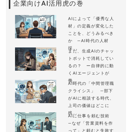
企業向けAI活用虎の巻
AIによって「優秀な人
材」の定義が変化した
ことを、どうみるべき
か —AI時代の人材
採...
まだ、生成AIのチャッ
トボットで消耗してい
るの？ ー自律的に動
くAIエージェントが
働...
AI時代の「中間管理職
クライシス」 —部下
がAIに相談する時代、
上司の価値はどこに
残...
AIに仕事を頼む技術
—なぜ「営業資料を作
って」と頼むと失敗す