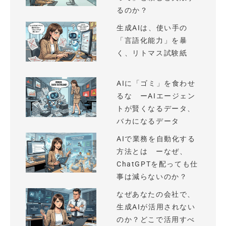
るのか？
生成AIは、使い手の
「言語化能力」を暴
く、リトマス試験紙
AIに「ゴミ」を食わせ
るな ーAIエージェン
トが賢くなるデータ、
バカになるデータ
AIで業務を自動化する
方法とは ーなぜ、
ChatGPTを配っても仕
事は減らないのか？
なぜあなたの会社で、
生成AIが活用されない
のか？どこで活用すべ