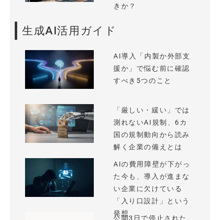
きか？
生成AI活用ガイド
AI導入「内製か外部支
援か」で悩む前に確認
すべき5つのこと
「厳しい・緩い」では
測れないAI規制、6カ
国の規制動向から読み
解く企業の備えとは
AIの費用障壁が下がっ
た今も、導入が進まな
い企業に欠けている
「入り口設計」という
発想
公開3日で停止された