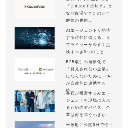
「Claude Fable 5」は
なぜ復活できたのか？
解除の裏側...
AIエージェントが発注
する時代に備える、サ
プライヤーが今すぐ点
検すべき3つのこと
B2B取引の自動化で
「発見されない企業」
にならないために ーAI
が自律的に連携する
時...
各社が模索するAIエー
ジェントを現場に入れ
るためのデバイス、企
業は何を問うべきか
米政府に公開3日で停止