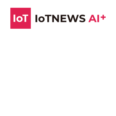
コ
ン
テ
ン
ツ
へ
ス
キ
ッ
プ