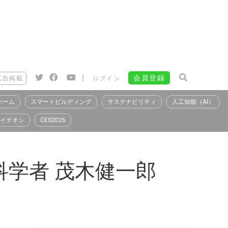
|
会員登録
広告掲載
ログイン
ホーム
スマートビルディング
サステナビリティ
人工知能（AI）
イチオシ
CES2026
学者 茂木健一郎