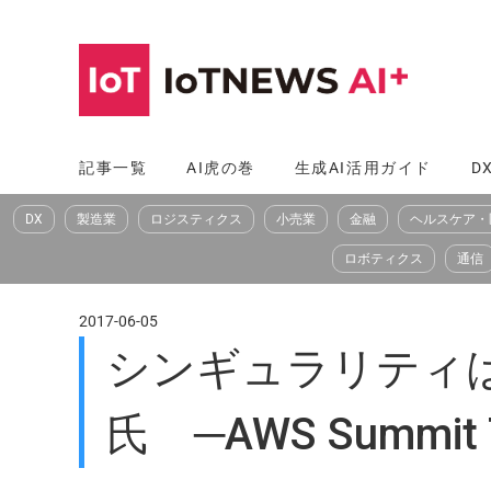
コ
ン
テ
ン
ツ
記事一覧
AI虎の巻
生成AI活用ガイド
D
へ
DX
製造業
ロジスティクス
小売業
金融
ヘルスケア・
ス
キ
ロボティクス
通信
ッ
プ
2017-06-05
シンギュラリティ
氏 ─AWS Summit