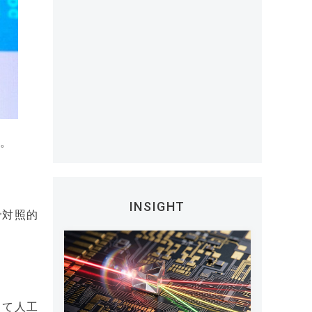
た。
INSIGHT
で対照的
って人工