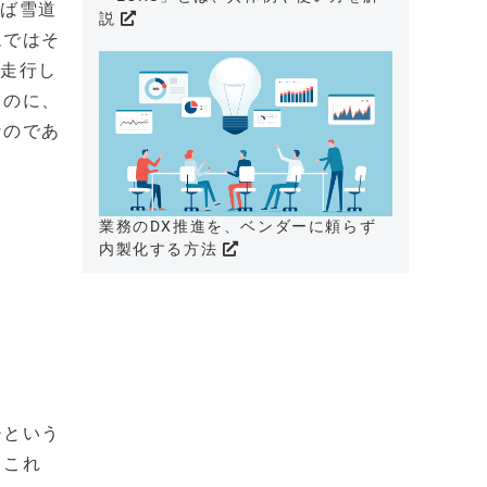
えば雪道
説
ムではそ
を走行し
るのに、
なのであ
業務のDX推進を、ベンダーに頼らず
内製化する方法
チという
。これ