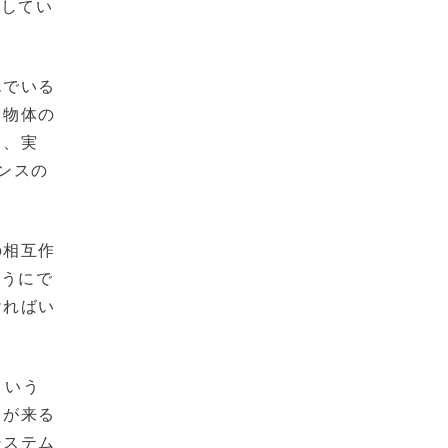
識してい
んでいる
う物体の
き、実
ンスの
の相互作
ようにで
ければい
という
ィが来る
システム