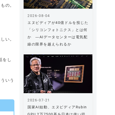
うもの。
2026-08-04
エヌビディアが40億ドルを投じた
「シリコンフォトニクス」とは何
か ―AIデータセンターは電気配
ほしい。
線の限界を越えられるか
話をし
そういう
2026-07-21
国家AI始動、エヌビディアRubin
GPU 2万7500基を日本は使い切