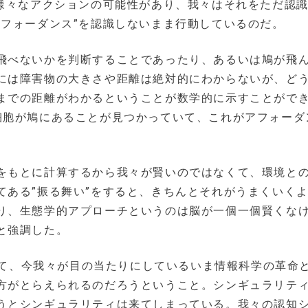
に様々なアクションの可能性があり、我々はそれをただ認
アフォーダンス”を認識しないまま行動しているのだ。
飛べないかを判断することであったり、あるいは鳩が飛
には障害物の大きさや距離は絶対的にわからないが、ど
までの距離がわかるということが数学的に示すことがで
細胞が鳩にあることが見つかっていて、これがアフォーダ
をもとに計算するから我々が賢いのではなくて、環境と
てある”振る舞い”をすると、きちんとそれがうまくいく
り、生態学的アプローチというのは脳が一個一個賢くな
と強調した。
はじめとして、今我々が目の当たりにしているいま情報科学の革命
方がとらえられるのだろうということ。シンギュラリテ
うとシンギュラリティは来てしまっている。我々の認知