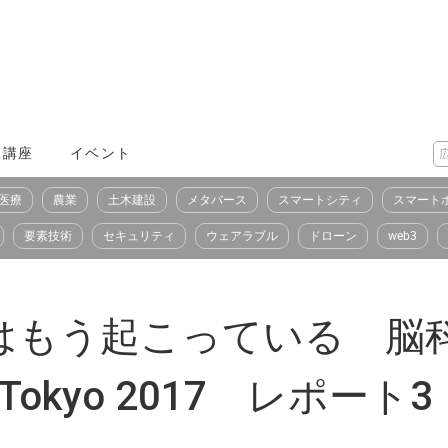
X講座
イベント
医療
農業
土木建設
メタバース
スマートシティ
スマート
要素技術
セキュリティ
ウェアラブル
ドローン
web3
はもう起こっている 脳科
 Tokyo 2017 レポート3