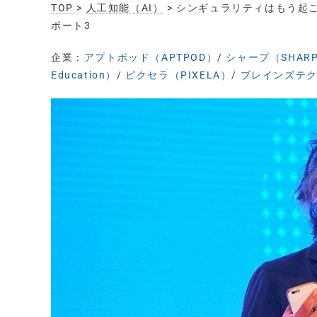
TOP
>
人工知能（AI）
> シンギュラリティはもう起こって
ポート3
企業：
アプトポッド（APTPOD）
/
シャープ（SHAR
Education）
/
ピクセラ（PIXELA）
/
ブレインズテクノロ