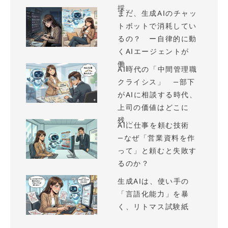
採...
まだ、生成AIのチャッ
トボットで消耗してい
るの？ ー自律的に動
くAIエージェントが
働...
AI時代の「中間管理職
クライシス」 —部下
がAIに相談する時代、
上司の価値はどこに
残...
AIに仕事を頼む技術
—なぜ「営業資料を作
って」と頼むと失敗す
るのか？
生成AIは、使い手の
「言語化能力」を暴
く、リトマス試験紙