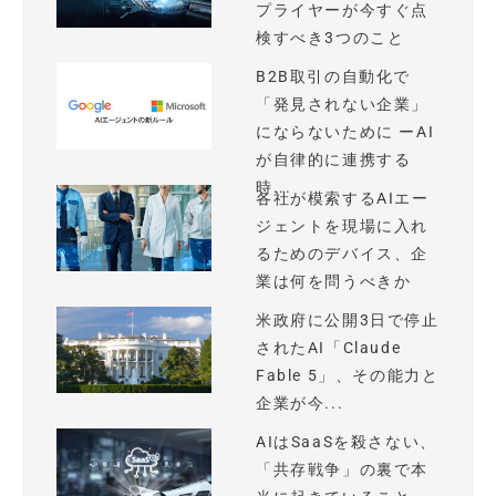
プライヤーが今すぐ点
検すべき3つのこと
B2B取引の自動化で
「発見されない企業」
にならないために ーAI
が自律的に連携する
時...
各社が模索するAIエー
ジェントを現場に入れ
るためのデバイス、企
業は何を問うべきか
米政府に公開3日で停止
されたAI「Claude
Fable 5」、その能力と
企業が今...
AIはSaaSを殺さない、
「共存戦争」の裏で本