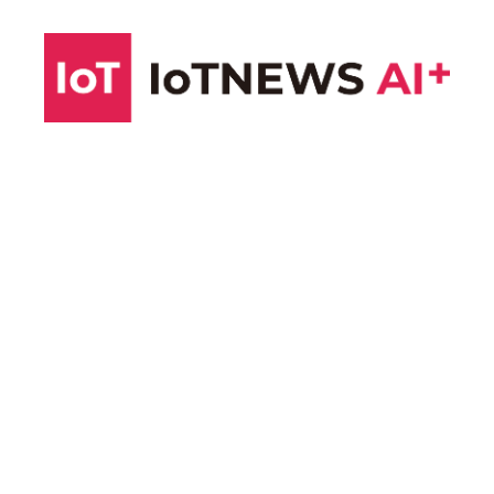
コ
ン
テ
ン
ツ
へ
ス
キ
ッ
プ