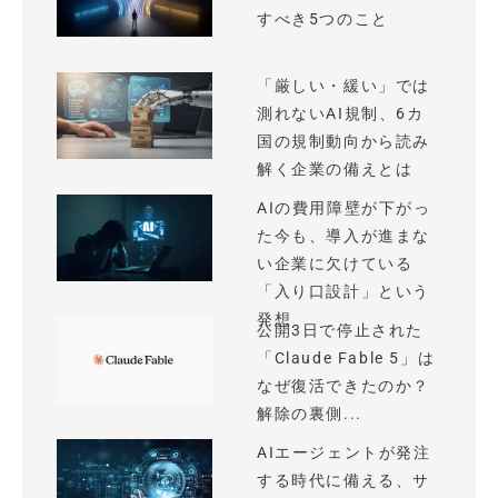
すべき5つのこと
「厳しい・緩い」では
測れないAI規制、6カ
国の規制動向から読み
解く企業の備えとは
AIの費用障壁が下がっ
た今も、導入が進まな
い企業に欠けている
「入り口設計」という
発想
公開3日で停止された
「Claude Fable 5」は
なぜ復活できたのか？
解除の裏側...
AIエージェントが発注
する時代に備える、サ