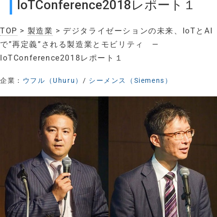
IoTConference2018レポート１
TOP
>
製造業
> デジタライゼーションの未来、IoTとAI
で”再定義”される製造業とモビリティ —
IoTConference2018レポート１
企業：
ウフル（Uhuru）
/
シーメンス（Siemens）