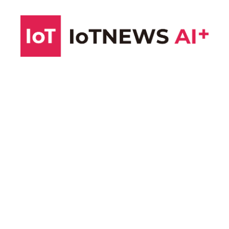
コ
ン
テ
ン
ツ
へ
ス
キ
ッ
プ