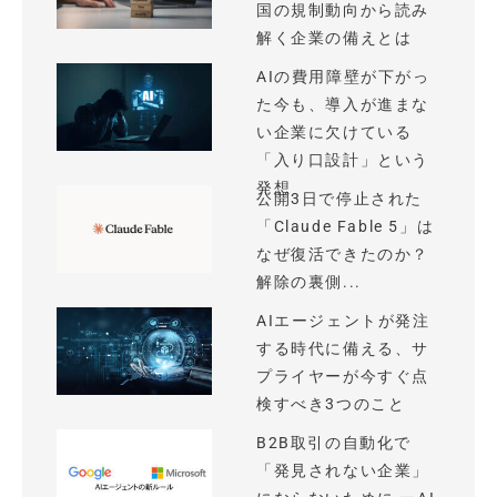
国の規制動向から読み
解く企業の備えとは
AIの費用障壁が下がっ
た今も、導入が進まな
い企業に欠けている
「入り口設計」という
発想
公開3日で停止された
「Claude Fable 5」は
なぜ復活できたのか？
解除の裏側...
AIエージェントが発注
する時代に備える、サ
プライヤーが今すぐ点
検すべき3つのこと
B2B取引の自動化で
「発見されない企業」