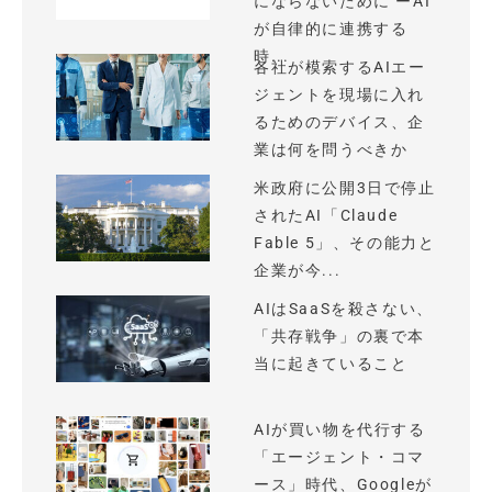
にならないために ーAI
が自律的に連携する
時...
各社が模索するAIエー
ジェントを現場に入れ
るためのデバイス、企
業は何を問うべきか
米政府に公開3日で停止
されたAI「Claude
Fable 5」、その能力と
企業が今...
AIはSaaSを殺さない、
「共存戦争」の裏で本
当に起きていること
AIが買い物を代行する
「エージェント・コマ
ース」時代、Googleが