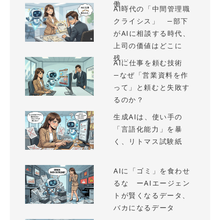
働...
AI時代の「中間管理職
クライシス」 —部下
がAIに相談する時代、
上司の価値はどこに
残...
AIに仕事を頼む技術
—なぜ「営業資料を作
って」と頼むと失敗す
るのか？
生成AIは、使い手の
「言語化能力」を暴
く、リトマス試験紙
AIに「ゴミ」を食わせ
るな ーAIエージェン
トが賢くなるデータ、
バカになるデータ