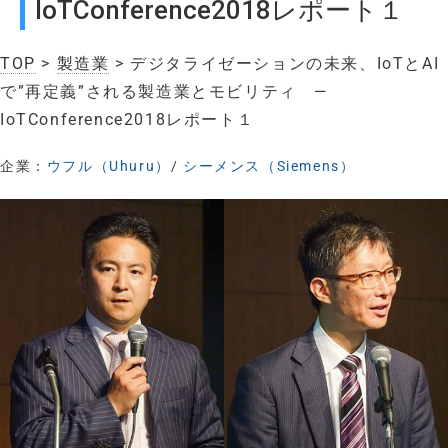
IoTConference2018レポート１
TOP
>
製造業
> デジタライゼーションの未来、IoTとAI
で”再定義”される製造業とモビリティ —
IoTConference2018レポート１
企業：
ウフル（Uhuru）
/
シーメンス（Siemens）