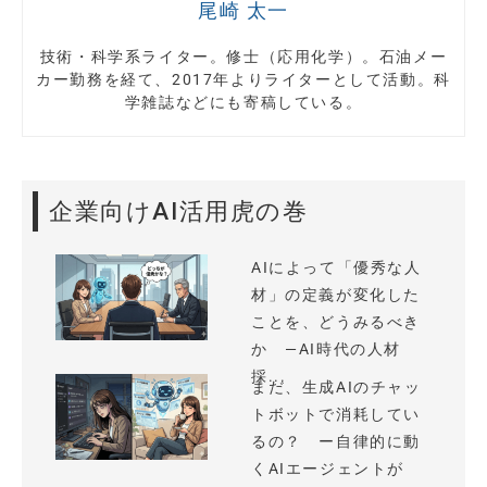
尾崎 太一
技術・科学系ライター。修士（応用化学）。石油メー
カー勤務を経て、2017年よりライターとして活動。科
学雑誌などにも寄稿している。
企業向けAI活用虎の巻
AIによって「優秀な人
材」の定義が変化した
ことを、どうみるべき
か —AI時代の人材
採...
まだ、生成AIのチャッ
トボットで消耗してい
るの？ ー自律的に動
くAIエージェントが