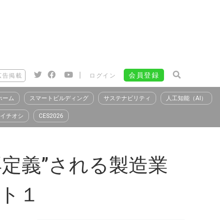
|
会員登録
広告掲載
ログイン
ホーム
スマートビルディング
サステナビリティ
人工知能（AI）
イチオシ
CES2026
再定義”される製造業
ート１