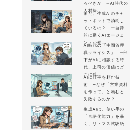
るべきか —AI時代の
人材採...
まだ、生成AIのチャ
ットボットで消耗し
ているの？ ー自律
的に動くAIエージェ
ントが働...
AI時代の「中間管理
職クライシス」 —部
下がAIに相談する時
代、上司の価値はど
こに残...
AIに仕事を頼む技
術 —なぜ「営業資料
を作って」と頼むと
失敗するのか？
生成AIは、使い手の
「言語化能力」を暴
く、リトマス試験紙