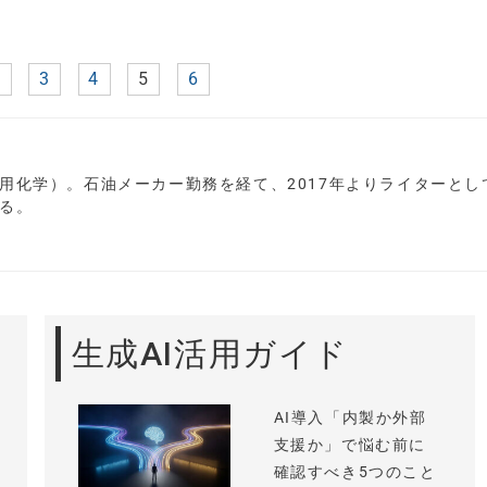
2
3
4
5
6
用化学）。石油メーカー勤務を経て、2017年よりライターとし
る。
生成AI活用ガイド
AI導入「内製か外部
支援か」で悩む前に
確認すべき5つのこと