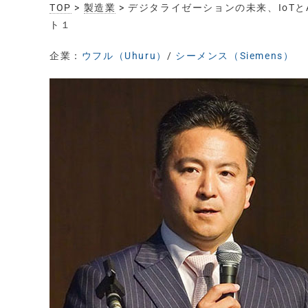
TOP
>
製造業
> デジタライゼーションの未来、IoTとAI
ト１
企業：
ウフル（Uhuru）
/
シーメンス（Siemens）