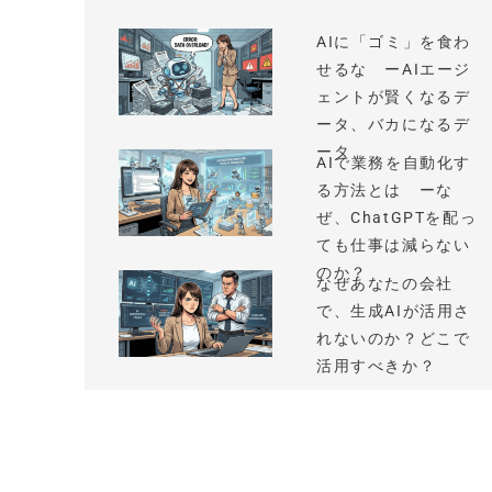
AIに「ゴミ」を食わ
せるな ーAIエージ
ェントが賢くなるデ
ータ、バカになるデ
ータ
AIで業務を自動化す
る方法とは ーな
ぜ、ChatGPTを配っ
ても仕事は減らない
のか？
なぜあなたの会社
で、生成AIが活用さ
れないのか？どこで
活用すべきか？