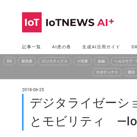
コ
ン
テ
ン
ツ
記事一覧
AI虎の巻
生成AI活用ガイド
D
へ
DX
製造業
ロジスティクス
小売業
金融
ヘルスケア・
ス
キ
ロボティクス
通信
ッ
プ
2018-06-25
デジタライゼーショ
とモビリティ —IoT