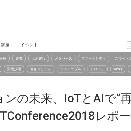
X講座
イベント
医療
農業
土木建設
メタバース
スマートシティ
スマート
要素技術
セキュリティ
ウェアラブル
ドローン
web3
ンの未来、IoTとAIで”
Conference2018レポ