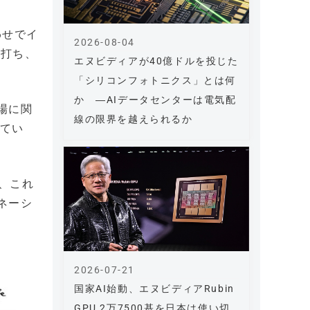
わせでイ
2026-08-04
銘打ち、
エヌビディアが40億ドルを投じた
「シリコンフォトニクス」とは何
か ―AIデータセンターは電気配
現場に関
線の限界を越えられるか
してい
、これ
ネーシ
2026-07-21
国家AI始動、エヌビディアRubin
GPU 2万7500基を日本は使い切