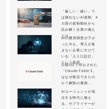
「厳しい・緩い」で
は測れないAI規制、6
カ国の規制動向から
読み解く企業の備え
とは
AIの費用障壁が下が
った今も、導入が進
まない企業に欠けて
いる「入り口設計」
という発想
公開3日で停止された
「Claude Fable 5」
はなぜ復活できたの
か？解除の裏側...
AIエージェントが発
注する時代に備え
る、サプライヤーが