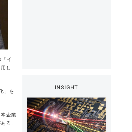
の「イ
引用し
INSIGHT
化」を
日本企業
がある」