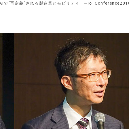
で”再定義”される製造業とモビリティ —IoTConference20