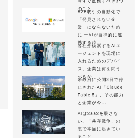
今すぐ点検すべき3つ
のこと
B2B取引の自動化で
「発見されない企
業」にならないため
に ーAIが自律的に連
携する時...
各社が模索するAIエ
ージェントを現場に
入れるためのデバイ
ス、企業は何を問う
べきか
米政府に公開3日で停
止されたAI「Claude
Fable 5」、その能力
と企業が今...
AIはSaaSを殺さな
い、「共存戦争」の
裏で本当に起きてい
ること