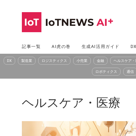
コ
ン
テ
ン
ツ
記事一覧
AI虎の巻
生成AI活用ガイド
D
へ
DX
製造業
ロジスティクス
小売業
金融
ヘルスケア・
ス
キ
ロボティクス
通信
ッ
プ
ヘルスケア・医療