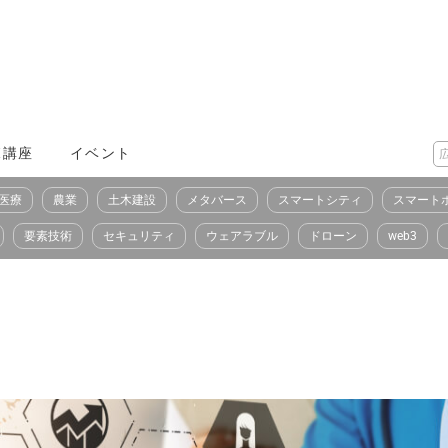
X講座
イベント
医療
農業
土木建設
メタバース
スマートシティ
スマート
要素技術
セキュリティ
ウェアラブル
ドローン
web3