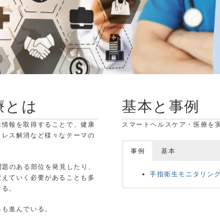
療とは
基本と事例
体情報を取得することで、健康
スマートヘルスケア・医療を
トレス解消など様々なテーマの
事例
基本
問題のある部位を発見したり、
手指衛生モニタリン
変えていく必要があることも多
なる。
現在コンテンツがありませ
みも進んでいる。