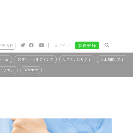
|
会員登録
広告掲載
ログイン
ホーム
スマートビルディング
サステナビリティ
人工知能（AI）
イチオシ
CES2026