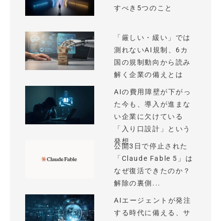
すべき5つのこと
「厳しい・緩い」では
測れないAI規制、6カ
国の規制動向から読み
解く企業の備えとは
AIの費用障壁が下がっ
た今も、導入が進まな
い企業に欠けている
「入り口設計」という
発想
公開3日で停止された
「Claude Fable 5」は
なぜ復活できたのか？
解除の裏側...
AIエージェントが発注
する時代に備える、サ