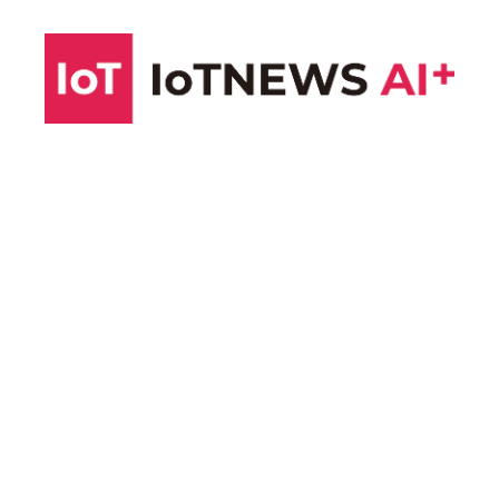
コ
ン
テ
ン
ツ
へ
ス
キ
ッ
プ