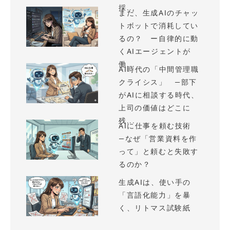
採...
まだ、生成AIのチャッ
トボットで消耗してい
るの？ ー自律的に動
くAIエージェントが
働...
AI時代の「中間管理職
クライシス」 —部下
がAIに相談する時代、
上司の価値はどこに
残...
AIに仕事を頼む技術
—なぜ「営業資料を作
って」と頼むと失敗す
るのか？
生成AIは、使い手の
「言語化能力」を暴
く、リトマス試験紙