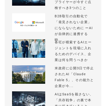
プライヤーが今すぐ点
検すべき3つのこと
B2B取引の自動化で
「発見されない企業」
にならないために ーAI
が自律的に連携する
時...
各社が模索するAIエー
ジェントを現場に入れ
るためのデバイス、企
業は何を問うべきか
米政府に公開3日で停止
されたAI「Claude
Fable 5」、その能力と
企業が今...
AIはSaaSを殺さない、
「共存戦争」の裏で本