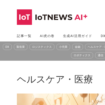
コ
ン
テ
ン
ツ
記事一覧
AI虎の巻
生成AI活用ガイド
D
へ
DX
製造業
ロジスティクス
小売業
金融
ヘルスケア・
ス
キ
ロボティクス
通信
ッ
プ
ヘルスケア・医療