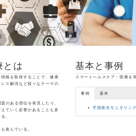
療とは
基本と事例
体情報を取得することで、健康
スマートヘルスケア・医療を
トレス解消など様々なテーマの
事例
基本
問題のある部位を発見したり、
手指衛生モニタリン
変えていく必要があることも多
なる。
現在コンテンツがありませ
みも進んでいる。