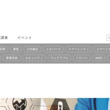
X講座
イベント
医療
農業
土木建設
メタバース
スマートシティ
スマート
要素技術
セキュリティ
ウェアラブル
ドローン
web3