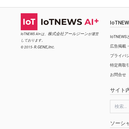
IoTN
株式会社アールジーン
IoTNEWS AI+は、
が運営
IoTNEW
しております。
広告掲載
R.GENE,Inc.
© 2015-
プライバ
特定商取
お問合せ
サイト
検
索:
ソーシ