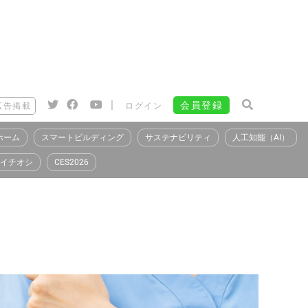
|
会員登録
広告掲載
ログイン
ホーム
スマートビルディング
サステナビリティ
人工知能（AI）
イチオシ
CES2026