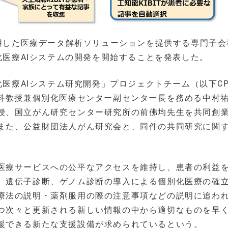
活用した医療データ解析ソリューションを提供する専門子会
別化医療AIシステムの開発を開始することを発表した。
化医療AIシステム研究開発」プロジェクトチーム（以下CP
外科教授兼個別化医療センター副センター長を務める中村
授、国立がん研究センター研究所の前佛均先生を共同創
また、公益財団法人がん研究会と、同件の共同研究に関
医療サービスへの公平なアクセスを維持し、患者の利益
、遺伝子診断、ゲノム診断の導入による個別化医療の確
療法の説明・薬剤服用の際の注意事項などの説明に追わ
つ次々と更新される新しい情報の中から適切なものを早
援できる新たな支援設備が求められているという。