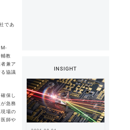
社であ
M-
祐輔教
業者兼ア
INSIGHT
する協議
を確保し
立が急務
れ現場の
く医師や