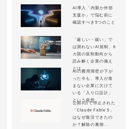
AI導入「内製か外部
支援か」で悩む前に
確認すべき5つのこと
「厳しい・緩い」で
は測れないAI規制、6
カ国の規制動向から
読み解く企業の備え
とは
AIの費用障壁が下が
った今も、導入が進
まない企業に欠けて
いる「入り口設計」
という発想
公開3日で停止された
「Claude Fable 5」
はなぜ復活できたの
か？解除の裏側...