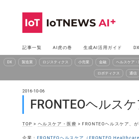
コ
ン
テ
ン
ツ
記事一覧
AI虎の巻
生成AI活用ガイド
D
へ
DX
製造業
ロジスティクス
小売業
金融
ヘルスケア・
ス
キ
ロボティクス
通信
ッ
プ
2016-10-06
FRONTEOヘル
TOP
>
ヘルスケア・医療
> FRONTEOヘルスケア
企業：
FRONTEOヘルスケア（FRONTEO Healthcar