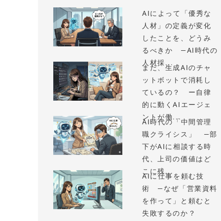
AIによって「優秀な
人材」の定義が変化
したことを、どうみ
るべきか —AI時代の
人材採...
まだ、生成AIのチャ
ットボットで消耗し
ているの？ ー自律
的に動くAIエージェ
ントが働...
AI時代の「中間管理
職クライシス」 —部
下がAIに相談する時
代、上司の価値はど
こに残...
AIに仕事を頼む技
術 —なぜ「営業資料
を作って」と頼むと
失敗するのか？