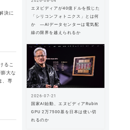
2026-08-04
エヌビディアが40億ドルを投じた
解決に
「シリコンフォトニクス」とは何
か ―AIデータセンターは電気配
線の限界を越えられるか
けるこ
が膨大な
は、専
2026-07-21
国家AI始動、エヌビディアRubin
GPU 2万7500基を日本は使い切
れるのか