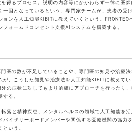
意を得るプロセス。説明の内容等にかかわらず一律に医師
く一因となっているという。専門家チームが、患者の受
ンを人工知能KIBITに教えていくという。FRONTEO
ンフォームドコンセント支援AIシステムを構築する。
専門医の数が不足していることや、専門医の知見や治療法
が、こうした知見や治療法を人工知能KIBITに教えてい
専門外の症状に対してもより的確にアプローチを行ったり、
築する。
倒・転落と精神疾患、メンタルヘルスの領域で人工知能を活
ドバイザリーボードメンバーや関係する医療機関の協力
くという。