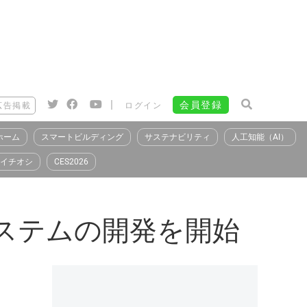
|
会員登録
広告掲載
ログイン
ホーム
スマートビルディング
サステナビリティ
人工知能（AI）
イチオシ
CES2026
システムの開発を開始
）