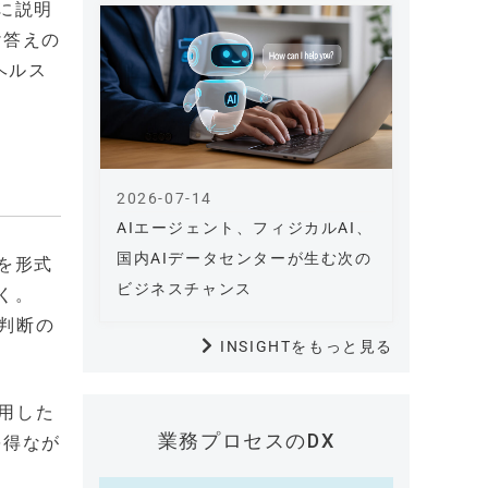
に説明
け答えの
ヘルス
2026-07-14
AIエージェント、フィジカルAI、
国内AIデータセンターが生む次の
を形式
ビジネスチャンス
く。
判断の
INSIGHTをもっと見る
用した
業務プロセスのDX
を得なが