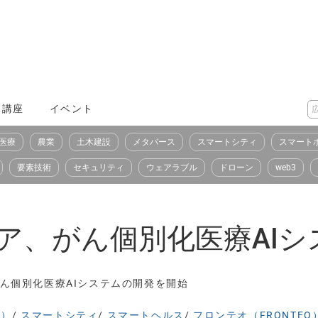
X講座
イベント
医療
農業
土木建設
メタバース
スマートシティ
スマート
要素技術
セキュリティ
ウェアラブル
ドローン
web3
スケア、がん個別化医療AI
、がん個別化医療AIシステムの開発を開始
e）
/
スマートシティ
/
スマートヘルス
/
フロンテオ（FRONTEO