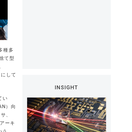
多種多
捨て型
。
象にして
INSIGHT
てい
AN）向
ッサ、
0アーキ
いう。