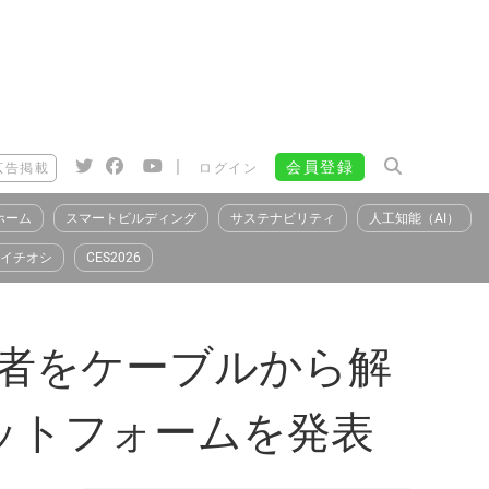
|
会員登録
広告掲載
ログイン
ホーム
スマートビルディング
サステナビリティ
人工知能（AI）
イチオシ
CES2026
患者をケーブルから解
ットフォームを発表