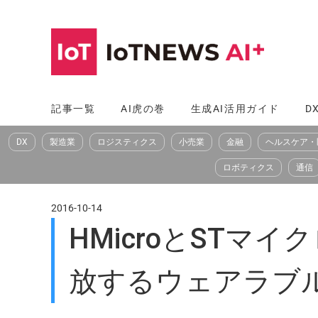
コ
ン
テ
ン
ツ
記事一覧
AI虎の巻
生成AI活用ガイド
D
へ
DX
製造業
ロジスティクス
小売業
金融
ヘルスケア・
ス
キ
ロボティクス
通信
ッ
プ
2016-10-14
HMicroとST
放するウェアラブ