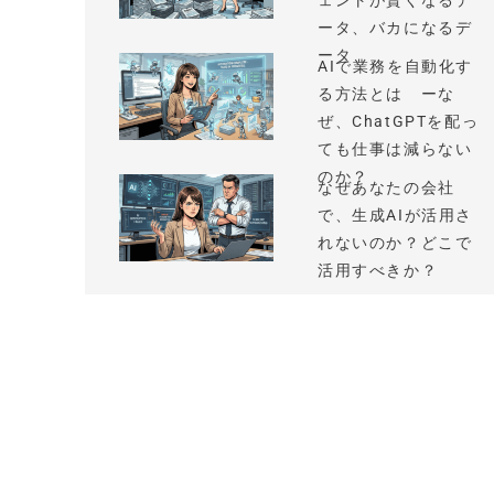
ェントが賢くなるデ
ータ、バカになるデ
ータ
AIで業務を自動化す
る方法とは ーな
ぜ、ChatGPTを配っ
ても仕事は減らない
のか？
なぜあなたの会社
で、生成AIが活用さ
れないのか？どこで
活用すべきか？