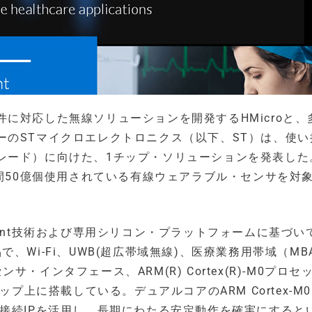
に対応した無線ソリューションを開発するHMicroと、
ーのSTマイクロエレクトロニクス（以下、ST）は、使い
レード）に向けた、1チップ・ソリューションを発表した
年間50億個使用されている有線ウェアラブル・センサを対
iPoint技術および専用シリコン・プラットフォームに基づい
品で、Wi-Fi、UWB(超広帯域無線)、医療業務用帯域（MB
インタフェース、ARM(R) Cortex(R)-M0プロセ
ップ上に搭載している。デュアルコアのARM Cortex-M
接続IPを活用し、長期にわたる安定動作を確実にすると