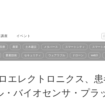
X講座
イベント
医療
農業
土木建設
メタバース
スマートシティ
スマート
要素技術
セキュリティ
ウェアラブル
ドローン
web3
マイクロエレクトロニクス、
ル・バイオセンサ・プラ