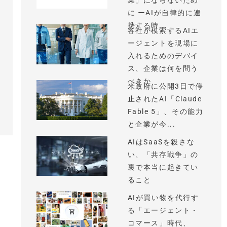
業」にならないため
に ーAIが自律的に連
携する時...
各社が模索するAIエ
ージェントを現場に
入れるためのデバイ
ス、企業は何を問う
べきか
米政府に公開3日で停
止されたAI「Claude
Fable 5」、その能力
と企業が今...
AIはSaaSを殺さな
い、「共存戦争」の
裏で本当に起きてい
ること
AIが買い物を代行す
る「エージェント・
コマース」時代、