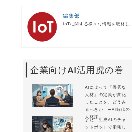
編集部
IoTに関する様々な情報を取材
企業向けAI活用虎の巻
AIによって「優秀な
人材」の定義が変化
したことを、どうみ
るべきか —AI時代の
人材採...
まだ、生成AIのチャ
ットボットで消耗し