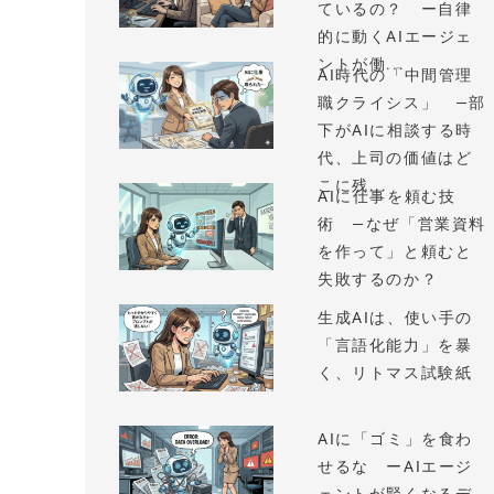
ているの？ ー自律
的に動くAIエージェ
ントが働...
AI時代の「中間管理
職クライシス」 —部
下がAIに相談する時
代、上司の価値はど
こに残...
AIに仕事を頼む技
術 —なぜ「営業資料
を作って」と頼むと
失敗するのか？
生成AIは、使い手の
「言語化能力」を暴
く、リトマス試験紙
AIに「ゴミ」を食わ
せるな ーAIエージ