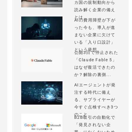
カ国の規制動向から
読み解く企業の備え
とは
AIの費用障壁が下が
った今も、導入が進
まない企業に欠けて
いる「入り口設計」
という発想
公開3日で停止された
「Claude Fable 5」
はなぜ復活できたの
か？解除の裏側...
AIエージェントが発
注する時代に備え
る、サプライヤーが
今すぐ点検すべき3つ
のこと
B2B取引の自動化で
「発見されない企