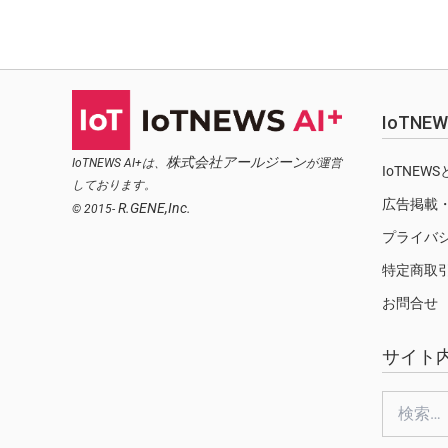
IoTN
株式会社アールジーン
IoTNEWS AI+は、
が運営
IoTNEW
しております。
広告掲載
R.GENE,Inc.
© 2015-
プライバ
特定商取
お問合せ
サイト
検
索: