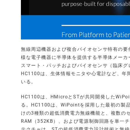
無線周辺機器および複合バイオセンサ特有の要件
様な電子機器に半導体を提供する半導体メーカ
スマート・パッチおよびバイオセンサ（臨床グ
HC1100は、生体情報モニタや心電計など、
いる。
HC1100は、HMicroとSTが共同開発したW
る。HC1100は、WiPointを採用した最初の製
けの3種類の超低消費電力無線機能と、複数のセンサ・
RAM（352KB）、および電源制御回路を単一チ
テクチャは、STの超低消費電力設計技術と無線