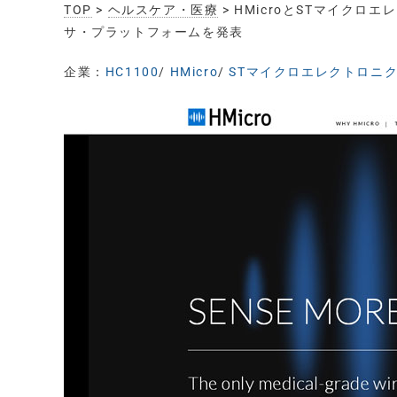
TOP
>
ヘルスケア・医療
> HMicroとSTマイク
サ・プラットフォームを発表
企業：
HC1100
/
HMicro
/
STマイクロエレクトロニク