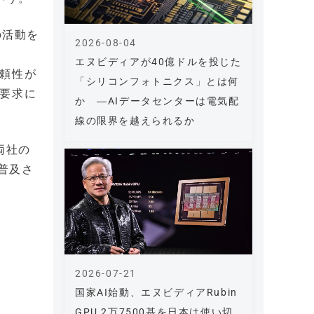
の活動を
2026-08-04
。
エヌビディアが40億ドルを投じた
信頼性が
「シリコンフォトニクス」とは何
い要求に
か ―AIデータセンターは電気配
線の限界を越えられるか
両社の
普及さ
2026-07-21
国家AI始動、エヌビディアRubin
GPU 2万7500基を日本は使い切