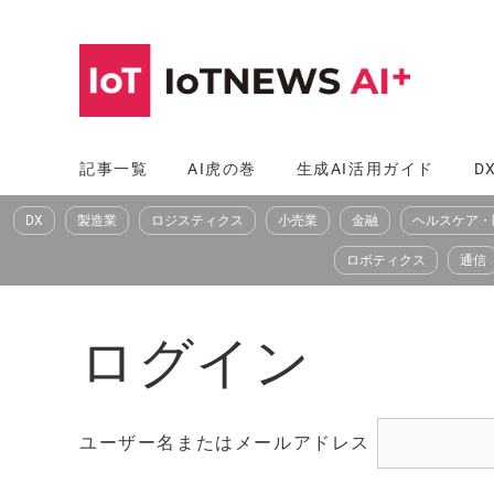
コ
ン
テ
ン
ツ
記事一覧
AI虎の巻
生成AI活用ガイド
D
へ
DX
製造業
ロジスティクス
小売業
金融
ヘルスケア・
ス
キ
ロボティクス
通信
ッ
プ
ログイン
ユーザー名またはメールアドレス