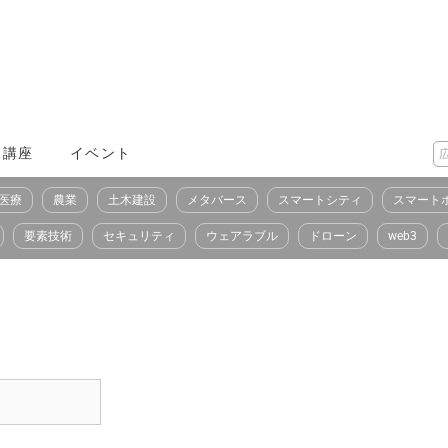
X講座
イベント
医療
農業
土木建設
メタバース
スマートシティ
スマート
要素技術
セキュリティ
ウェアラブル
ドローン
web3