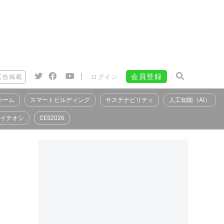
|
会員登録
広告掲載
ログイン
ホーム
スマートビルディング
サステナビリティ
人工知能（AI）
イチオシ
CES2026