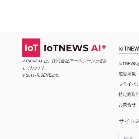
IoTN
株式会社アールジーン
IoTNEWS AI+は、
が運営
IoTNEW
しております。
広告掲載
R.GENE,Inc.
© 2015-
プライバ
特定商取
お問合せ
サイト
検