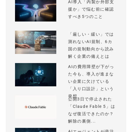
AI導入「内製か外部支
援か」で悩む前に確認
すべき5つのこと
「厳しい・緩い」では
測れないAI規制、6カ
国の規制動向から読み
解く企業の備えとは
AIの費用障壁が下がっ
た今も、導入が進まな
い企業に欠けている
「入り口設計」という
発想
公開3日で停止された
「Claude Fable 5」は
なぜ復活できたのか？
解除の裏側...
AIエージェントが発注