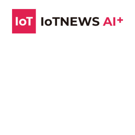
コ
ン
テ
ン
ツ
へ
ス
キ
ッ
プ