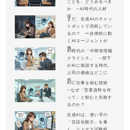
ことを、どうみるべき
か —AI時代の人材
採...
まだ、生成AIのチャッ
トボットで消耗してい
るの？ ー自律的に動
くAIエージェントが
働...
AI時代の「中間管理職
クライシス」 —部下
がAIに相談する時代、
上司の価値はどこに
残...
AIに仕事を頼む技術
—なぜ「営業資料を作
って」と頼むと失敗す
るのか？
生成AIは、使い手の
「言語化能力」を暴
く、リトマス試験紙