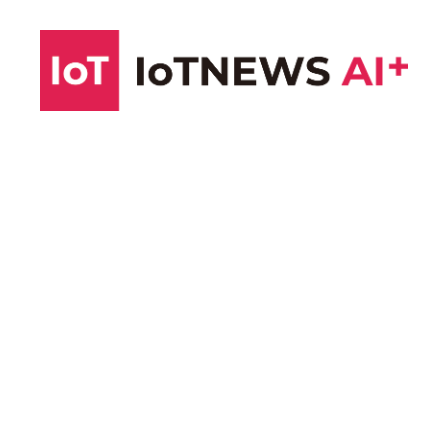
コ
ン
テ
ン
ツ
へ
ス
キ
ッ
プ