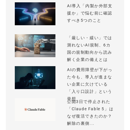
AI導入「内製か外部支
援か」で悩む前に確認
すべき5つのこと
「厳しい・緩い」では
測れないAI規制、6カ
国の規制動向から読み
解く企業の備えとは
AIの費用障壁が下がっ
た今も、導入が進まな
い企業に欠けている
「入り口設計」という
発想
公開3日で停止された
「Claude Fable 5」は
なぜ復活できたのか？
解除の裏側...