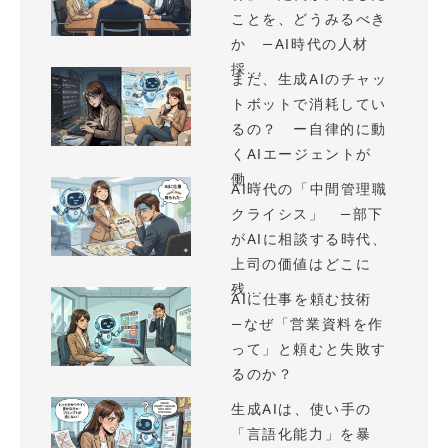
ことを、どうみるべき
か —AI時代の人材
採...
まだ、生成AIのチャッ
トボットで消耗してい
るの？ ー自律的に動
くAIエージェントが
働...
AI時代の「中間管理職
クライシス」 —部下
がAIに相談する時代、
上司の価値はどこに
残...
AIに仕事を頼む技術
—なぜ「営業資料を作
って」と頼むと失敗す
るのか？
生成AIは、使い手の
「言語化能力」を暴