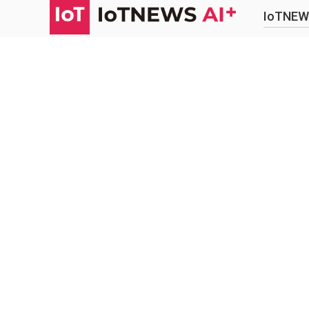
IoTN
株式会社アールジーン
IoTNEWS AI+は、
が運営
IoTNEW
しております。
広告掲載
R.GENE,Inc.
© 2015-
プライバ
特定商取
お問合せ
サイト
検
索:
ソーシ