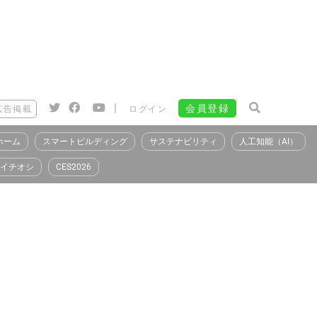
|
会員登録
広告掲載
ログイン
ホーム
スマートビルディング
サステナビリティ
人工知能（AI）
イチオシ
CES2026