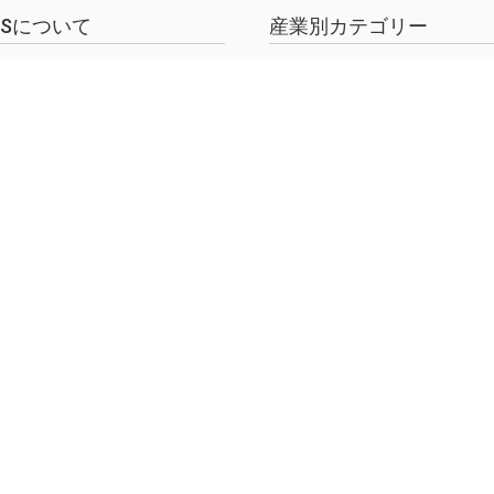
EWSについて
産業別カテゴリー
Sとは
製造業
・タイアップ
ロジスティクス
シーポリシー
小売業
引法に基づく表示
MaaS/CASE
金融
ヘルスケア・医療
内検索
農業
土木建設
メタバース
スマートシティ
ャルネットワーク
スマートホーム
スマートビルディング