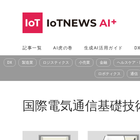
コ
ン
テ
ン
ツ
記事一覧
AI虎の巻
生成AI活用ガイド
D
へ
DX
製造業
ロジスティクス
小売業
金融
ヘルスケア・
ス
キ
ロボティクス
通信
ッ
プ
国際電気通信基礎技術