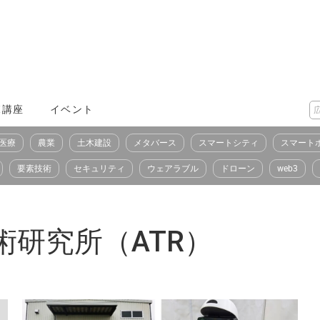
X講座
イベント
医療
農業
土木建設
メタバース
スマートシティ
スマート
要素技術
セキュリティ
ウェアラブル
ドローン
web3
研究所（ATR）