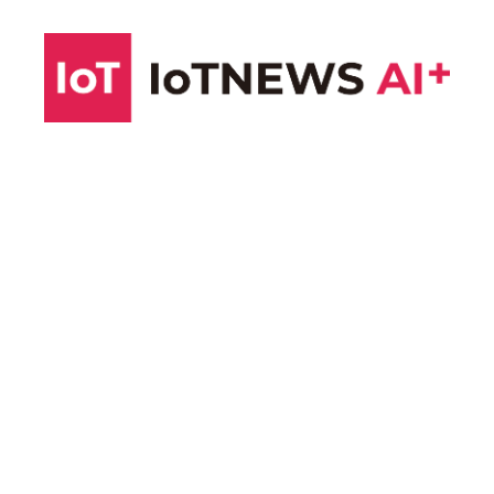
コ
ン
テ
ン
ツ
へ
ス
キ
ッ
プ