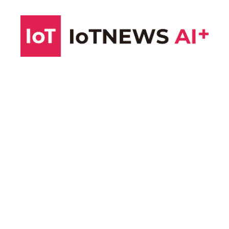
コ
ン
テ
ン
ツ
へ
ス
キ
ッ
プ