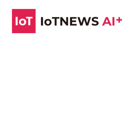
コ
ン
テ
ン
ツ
へ
ス
キ
ッ
プ