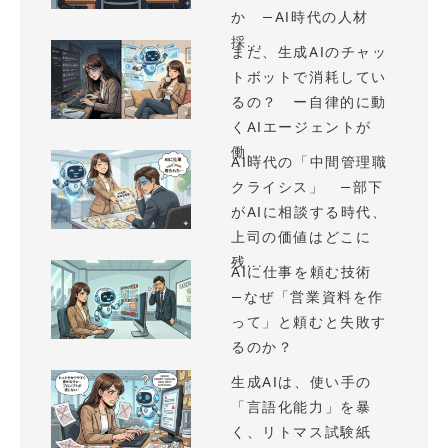
か —AI時代の人材
採...
まだ、生成AIのチャッ
トボットで消耗してい
るの？ ー自律的に動
くAIエージェントが
働...
AI時代の「中間管理職
クライシス」 —部下
がAIに相談する時代、
上司の価値はどこに
残...
AIに仕事を頼む技術
—なぜ「営業資料を作
って」と頼むと失敗す
るのか？
生成AIは、使い手の
「言語化能力」を暴
く、リトマス試験紙