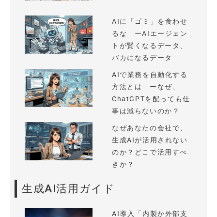
AIに「ゴミ」を食わせ
るな ーAIエージェン
トが賢くなるデータ、
バカになるデータ
AIで業務を自動化する
方法とは ーなぜ、
ChatGPTを配っても仕
事は減らないのか？
なぜあなたの会社で、
生成AIが活用されない
のか？どこで活用すべ
きか？
生成AI活用ガイド
AI導入「内製か外部支