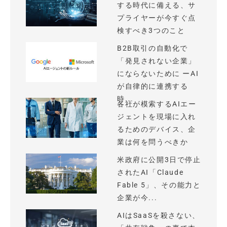
する時代に備える、サ
プライヤーが今すぐ点
検すべき3つのこと
B2B取引の自動化で
「発見されない企業」
にならないために ーAI
が自律的に連携する
時...
各社が模索するAIエー
ジェントを現場に入れ
るためのデバイス、企
業は何を問うべきか
米政府に公開3日で停止
されたAI「Claude
Fable 5」、その能力と
企業が今...
AIはSaaSを殺さない、