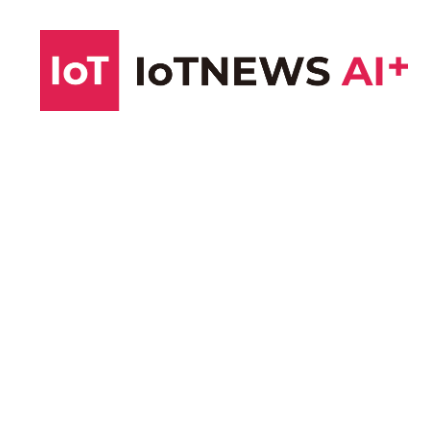
コ
ン
テ
ン
ツ
へ
ス
キ
ッ
プ