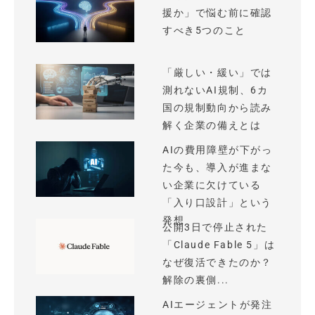
援か」で悩む前に確認
すべき5つのこと
「厳しい・緩い」では
測れないAI規制、6カ
国の規制動向から読み
解く企業の備えとは
AIの費用障壁が下がっ
た今も、導入が進まな
い企業に欠けている
「入り口設計」という
発想
公開3日で停止された
「Claude Fable 5」は
なぜ復活できたのか？
解除の裏側...
AIエージェントが発注