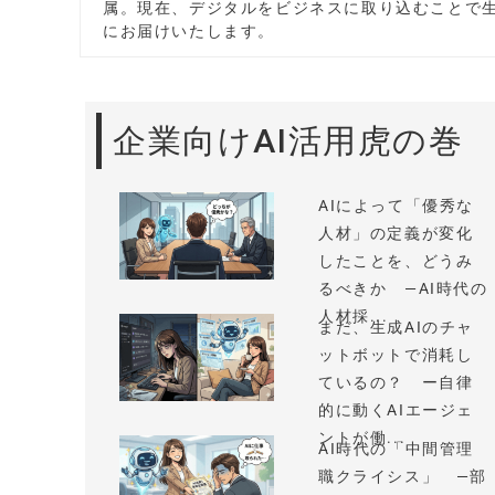
属。現在、デジタルをビジネスに取り込むことで生
にお届けいたします。
企業向けAI活用虎の巻
AIによって「優秀な
人材」の定義が変化
したことを、どうみ
るべきか —AI時代の
人材採...
まだ、生成AIのチャ
ットボットで消耗し
ているの？ ー自律
的に動くAIエージェ
ントが働...
AI時代の「中間管理
職クライシス」 —部