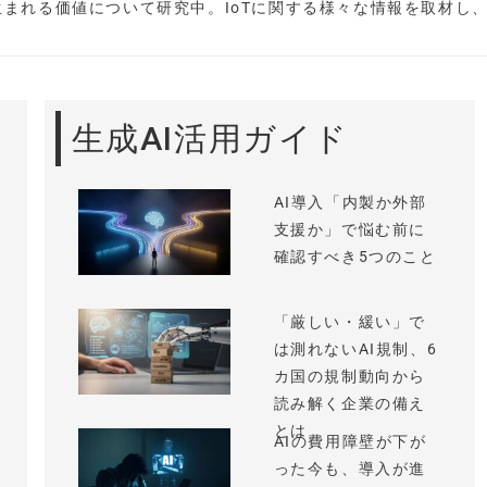
まれる価値について研究中。IoTに関する様々な情報を取材し
生成AI活用ガイド
AI導入「内製か外部
支援か」で悩む前に
確認すべき5つのこと
「厳しい・緩い」で
は測れないAI規制、6
カ国の規制動向から
読み解く企業の備え
とは
AIの費用障壁が下が
った今も、導入が進