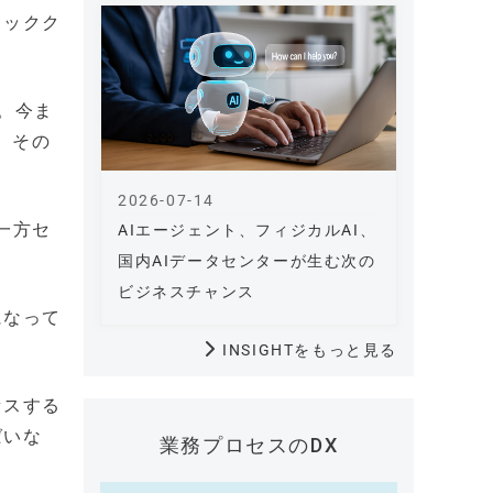
リックク
。今ま
、その
2026-07-14
一方セ
AIエージェント、フィジカルAI、
国内AIデータセンターが生む次の
ビジネスチャンス
になって
INSIGHTをもっと見る
セスする
ばいな
業務プロセスのDX