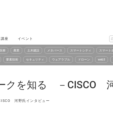
X講座
イベント
医療
農業
土木建設
メタバース
スマートシティ
スマート
要素技術
セキュリティ
ウェアラブル
ドローン
web3
ークを知る －CISCO
CISCO 河野氏インタビュー