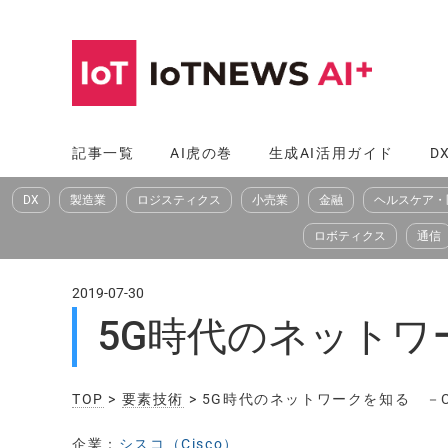
コ
ン
テ
ン
ツ
記事一覧
AI虎の巻
生成AI活用ガイド
D
へ
DX
製造業
ロジスティクス
小売業
金融
ヘルスケア・
ス
キ
ロボティクス
通信
ッ
プ
2019-07-30
5G時代のネットワ
TOP
>
要素技術
> 5G時代のネットワークを知る －
企業：
シスコ（Cisco）