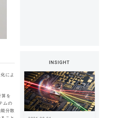
INSIGHT
想化によ
計算を
テムの
機能分散
せること