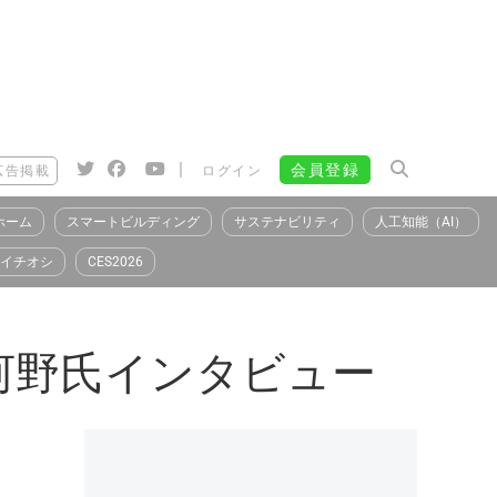
|
会員登録
広告掲載
ログイン
ホーム
スマートビルディング
サステナビリティ
人工知能（AI）
イチオシ
CES2026
 河野氏インタビュー