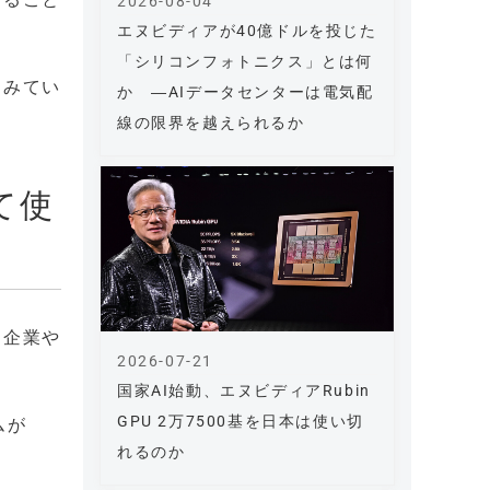
2026-08-04
エヌビディアが40億ドルを投じた
「シリコンフォトニクス」とは何
とみてい
か ―AIデータセンターは電気配
線の限界を越えられるか
て使
、企業や
2026-07-21
国家AI始動、エヌビディアRubin
GPU 2万7500基を日本は使い切
ムが
れるのか