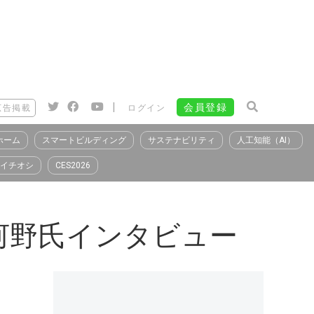
|
会員登録
広告掲載
ログイン
ホーム
スマートビルディング
サステナビリティ
人工知能（AI）
イチオシ
CES2026
 河野氏インタビュー