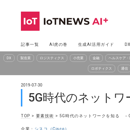
コ
ン
テ
ン
ツ
記事一覧
AI虎の巻
生成AI活用ガイド
D
へ
DX
製造業
ロジスティクス
小売業
金融
ヘルスケア・
ス
キ
ロボティクス
通信
ッ
プ
2019-07-30
5G時代のネットワ
TOP
>
要素技術
> 5G時代のネットワークを知る －
企業：
シスコ（Cisco）