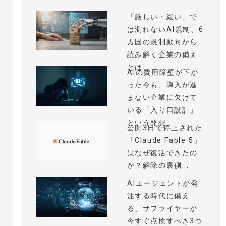
「厳しい・緩い」で
は測れないAI規制、6
カ国の規制動向から
読み解く企業の備え
とは
AIの費用障壁が下が
った今も、導入が進
まない企業に欠けて
いる「入り口設計」
という発想
公開3日で停止された
「Claude Fable 5」
はなぜ復活できたの
か？解除の裏側...
AIエージェントが発
注する時代に備え
る、サプライヤーが
今すぐ点検すべき3つ