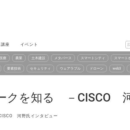
X講座
イベント
医療
農業
土木建設
メタバース
スマートシティ
スマート
要素技術
セキュリティ
ウェアラブル
ドローン
web3
ークを知る －CISCO
CISCO 河野氏インタビュー