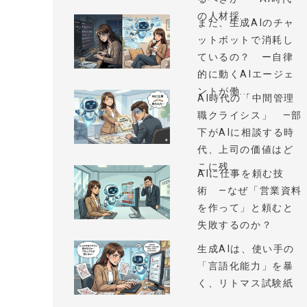
の人材採...
まだ、生成AIのチャ
ットボットで消耗し
ているの？ ー自律
的に動くAIエージェ
ントが働...
AI時代の「中間管理
職クライシス」 —部
下がAIに相談する時
代、上司の価値はど
こに残...
AIに仕事を頼む技
術 —なぜ「営業資料
を作って」と頼むと
失敗するのか？
生成AIは、使い手の
「言語化能力」を暴
く、リトマス試験紙