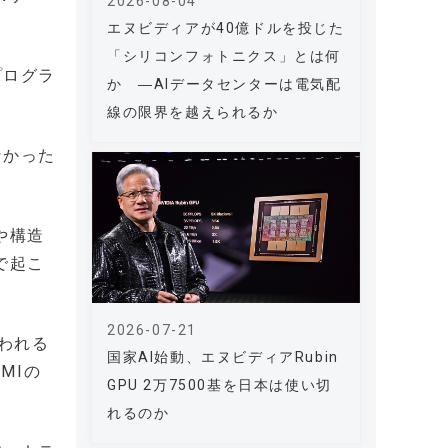
2026-08-04
エヌビディアが40億ドルを投じた
「シリコンフォトニクス」とは何
プログラ
か ―AIデータセンターは電気配
線の限界を越えられるか
なかった
や構造
で起こ
2026-07-21
と言われる
国家AI始動、エヌビディアRubin
MIの
GPU 2万7500基を日本は使い切
れるのか