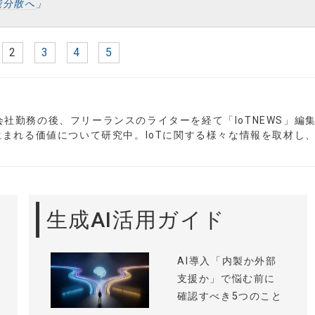
能分散へ
」
2
3
4
5
会社勤務の後、フリーランスのライターを経て「IoTNEWS」編
まれる価値について研究中。IoTに関する様々な情報を取材し
生成AI活用ガイド
AI導入「内製か外部
支援か」で悩む前に
確認すべき5つのこと