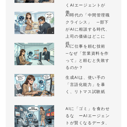
くAIエージェントが
働...
AI時代の「中間管理職
クライシス」 —部下
がAIに相談する時代、
上司の価値はどこに
残...
AIに仕事を頼む技術
—なぜ「営業資料を作
って」と頼むと失敗す
るのか？
生成AIは、使い手の
「言語化能力」を暴
く、リトマス試験紙
AIに「ゴミ」を食わせ
るな ーAIエージェン
トが賢くなるデータ、