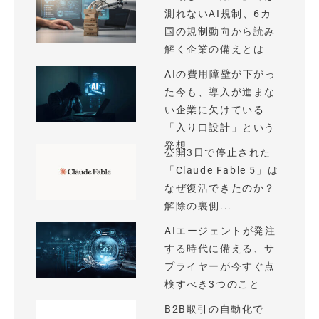
測れないAI規制、6カ
国の規制動向から読み
解く企業の備えとは
AIの費用障壁が下がっ
た今も、導入が進まな
い企業に欠けている
「入り口設計」という
発想
公開3日で停止された
「Claude Fable 5」は
なぜ復活できたのか？
解除の裏側...
AIエージェントが発注
する時代に備える、サ
プライヤーが今すぐ点
検すべき3つのこと
B2B取引の自動化で