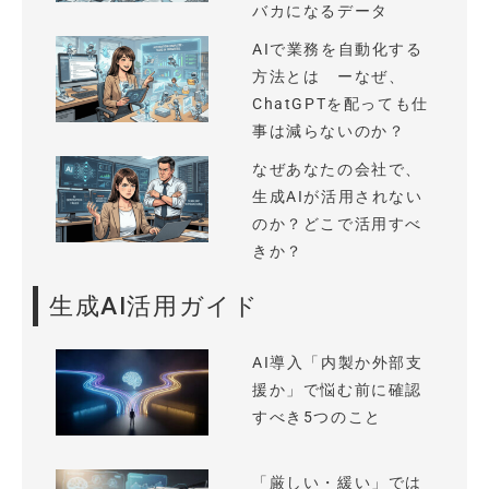
バカになるデータ
AIで業務を自動化する
方法とは ーなぜ、
ChatGPTを配っても仕
事は減らないのか？
なぜあなたの会社で、
生成AIが活用されない
のか？どこで活用すべ
きか？
生成AI活用ガイド
AI導入「内製か外部支
援か」で悩む前に確認
すべき5つのこと
「厳しい・緩い」では