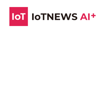
コ
ン
テ
ン
ツ
へ
ス
キ
ッ
プ