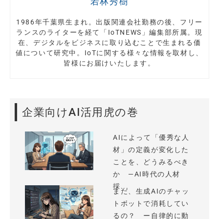
若林秀樹
1986年千葉県生まれ。出版関連会社勤務の後、フリー
ランスのライターを経て「IoTNEWS」編集部所属。現
在、デジタルをビジネスに取り込むことで生まれる価
値について研究中。IoTに関する様々な情報を取材し、
皆様にお届けいたします。
企業向けAI活用虎の巻
AIによって「優秀な人
材」の定義が変化した
ことを、どうみるべき
か —AI時代の人材
採...
まだ、生成AIのチャッ
トボットで消耗してい
るの？ ー自律的に動