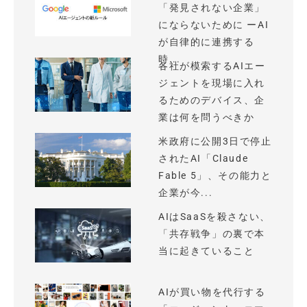
「発見されない企業」
にならないために ーAI
が自律的に連携する
時...
各社が模索するAIエー
ジェントを現場に入れ
るためのデバイス、企
業は何を問うべきか
米政府に公開3日で停止
されたAI「Claude
Fable 5」、その能力と
企業が今...
AIはSaaSを殺さない、
「共存戦争」の裏で本
当に起きていること
AIが買い物を代行する