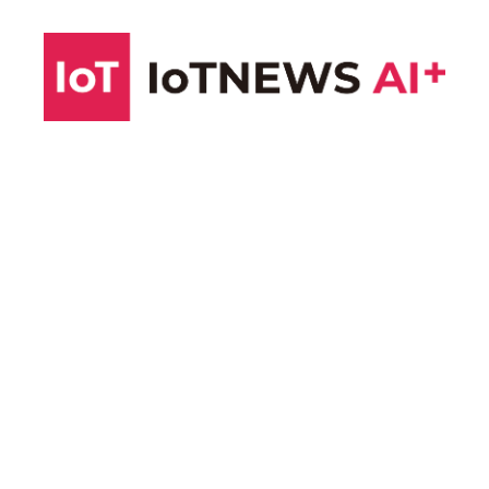
コ
ン
テ
ン
ツ
へ
ス
キ
ッ
プ