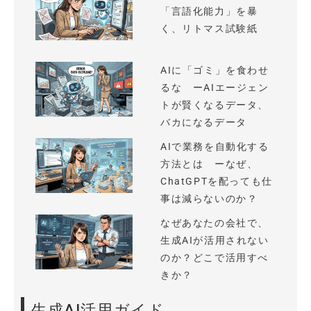
「言語化能力」を暴
く、リトマス試験紙
AIに「ゴミ」を食わせ
るな ーAIエージェン
トが賢くなるデータ、
バカになるデータ
AIで業務を自動化する
方法とは ーなぜ、
ChatGPTを配っても仕
事は減らないのか？
なぜあなたの会社で、
生成AIが活用されない
のか？どこで活用すべ
きか？
生成AI活用ガイド