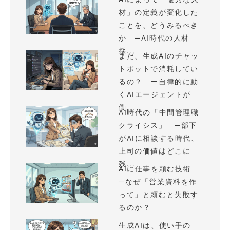
材」の定義が変化した
ことを、どうみるべき
か —AI時代の人材
採...
まだ、生成AIのチャッ
トボットで消耗してい
るの？ ー自律的に動
くAIエージェントが
働...
AI時代の「中間管理職
クライシス」 —部下
がAIに相談する時代、
上司の価値はどこに
残...
AIに仕事を頼む技術
—なぜ「営業資料を作
って」と頼むと失敗す
るのか？
生成AIは、使い手の