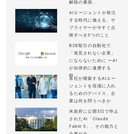
解除の裏側...
AIエージェントが発注
する時代に備える、サ
プライヤーが今すぐ点
検すべき3つのこと
B2B取引の自動化で
「発見されない企業」
にならないために ーAI
が自律的に連携する
時...
各社が模索するAIエー
ジェントを現場に入れ
るためのデバイス、企
業は何を問うべきか
米政府に公開3日で停止
されたAI「Claude
Fable 5」、その能力と
企業が今...