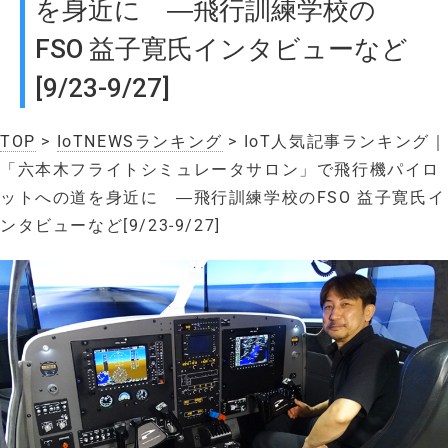
を身近に ―飛行訓練学校の
FSO 益子寛氏インタビューなど
[9/23-9/27]
TOP
>
IoTNEWSランキング
> IoT人気記事ランキング｜
「六本木フライトシミュレータサロン」で飛行機パイロ
ットへの道を身近に ―飛行訓練学校のFSO 益子寛氏イ
ンタビューなど[9/23-9/27]