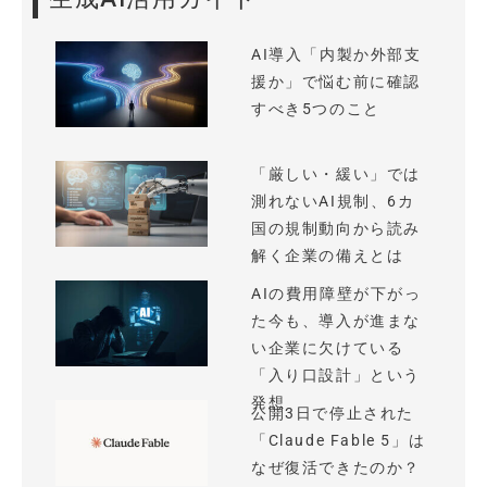
AI導入「内製か外部支
援か」で悩む前に確認
すべき5つのこと
「厳しい・緩い」では
測れないAI規制、6カ
国の規制動向から読み
解く企業の備えとは
AIの費用障壁が下がっ
た今も、導入が進まな
い企業に欠けている
「入り口設計」という
発想
公開3日で停止された
「Claude Fable 5」は
なぜ復活できたのか？