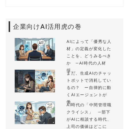
企業向けAI活用虎の巻
AIによって「優秀な人
材」の定義が変化した
ことを、どうみるべき
か —AI時代の人材
採...
まだ、生成AIのチャッ
トボットで消耗してい
るの？ ー自律的に動
くAIエージェントが
働...
AI時代の「中間管理職
クライシス」 —部下
がAIに相談する時代、
上司の価値はどこに