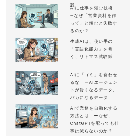
残...
AIに仕事を頼む技術
—なぜ「営業資料を作
って」と頼むと失敗す
るのか？
生成AIは、使い手の
「言語化能力」を暴
く、リトマス試験紙
AIに「ゴミ」を食わせ
るな ーAIエージェン
トが賢くなるデータ、
バカになるデータ
AIで業務を自動化する
方法とは ーなぜ、
ChatGPTを配っても仕
事は減らないのか？