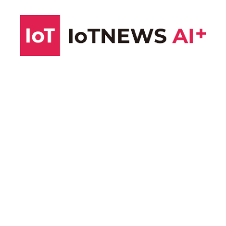
コ
ン
テ
ン
ツ
へ
ス
キ
ッ
プ