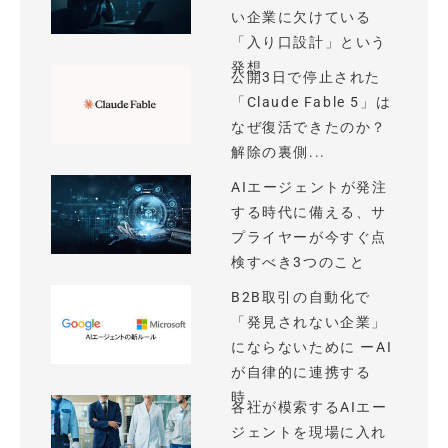
い企業に欠けている
「入り口設計」という
発想
公開3日で停止された
「Claude Fable 5」は
なぜ復活できたのか？
解除の裏側...
AIエージェントが発注
する時代に備える、サ
プライヤーが今すぐ点
検すべき3つのこと
B2B取引の自動化で
「発見されない企業」
にならないために ーAI
が自律的に連携する
時...
各社が模索するAIエー
ジェントを現場に入れ