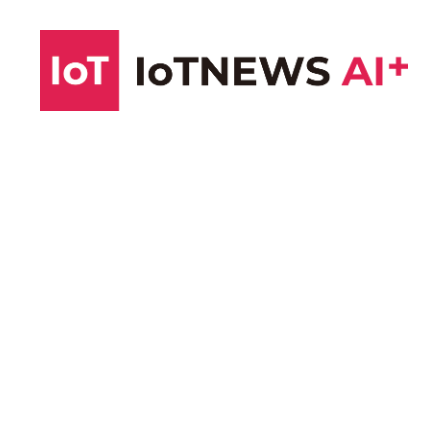
コ
ン
テ
ン
ツ
へ
ス
キ
ッ
プ