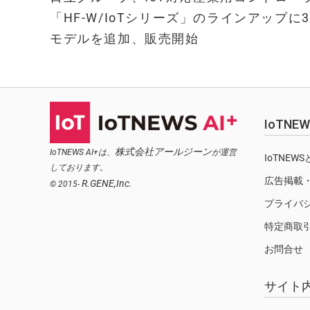
「HF-W/IoTシリーズ」のラインアップに3
モデルを追加、販売開始
IoTN
株式会社アールジーン
IoTNEWS AI+は、
が運営
IoTNEW
しております。
広告掲載
R.GENE,Inc.
© 2015-
プライバ
特定商取
お問合せ
サイト