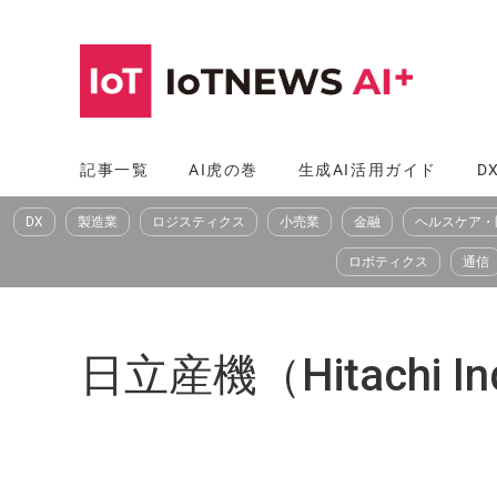
コ
ン
テ
ン
ツ
記事一覧
AI虎の巻
生成AI活用ガイド
D
へ
DX
製造業
ロジスティクス
小売業
金融
ヘルスケア・
ス
キ
ロボティクス
通信
ッ
プ
日立産機（Hitachi Indu