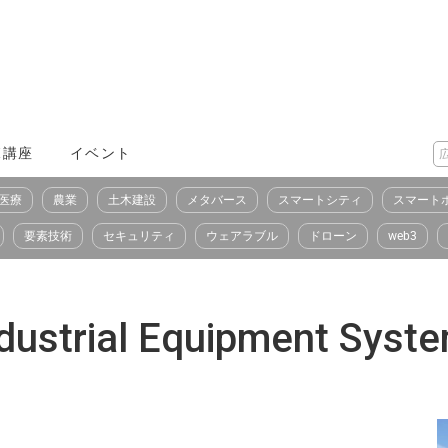
X講座
イベント
医療
農業
土木建設
メタバース
スマートシティ
スマート
要素技術
セキュリティ
ウェアラブル
ドローン
web3
strial Equipment Sys