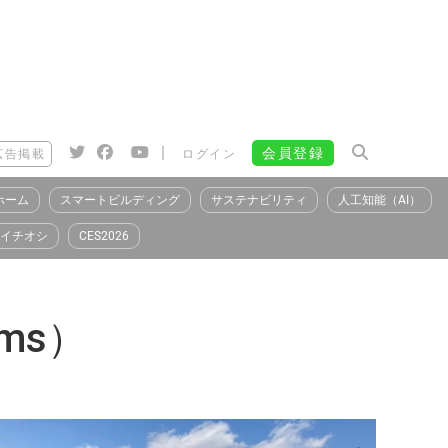
|
会員登録
広告掲載
ログイン
ホーム
スマートビルディング
サステナビリティ
人工知能（AI）
イチオシ
CES2026
tems）