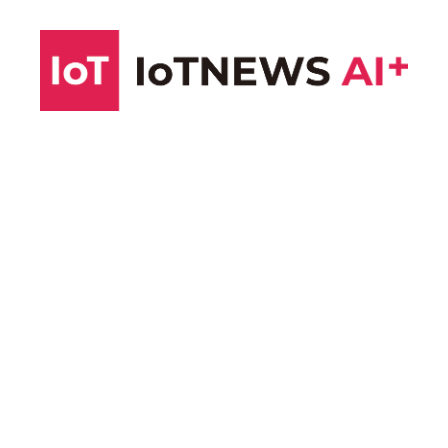
コ
ン
テ
ン
ツ
へ
ス
キ
ッ
プ