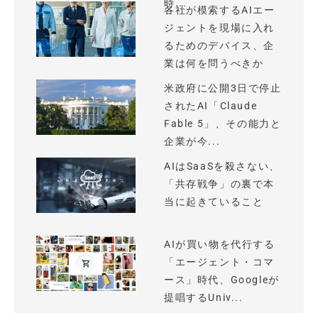
時...
各社が模索するAIエー
ジェントを現場に入れ
るためのデバイス、企
業は何を問うべきか
米政府に公開3日で停止
されたAI「Claude
Fable 5」、その能力と
企業が今...
AIはSaaSを殺さない、
「共存戦争」の裏で本
当に起きていること
AIが買い物を代行する
「エージェント・コマ
ース」時代、Googleが
提唱するUniv...