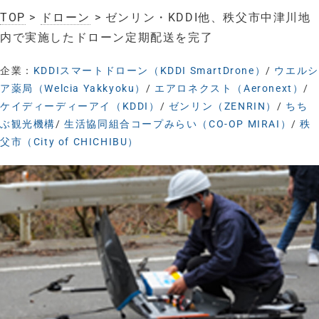
TOP
>
ドローン
> ゼンリン・KDDI他、秩父市中津川地
内で実施したドローン定期配送を完了
企業：
KDDIスマートドローン（KDDI SmartDrone）
/
ウエルシ
ア薬局（Welcia Yakkyoku）
/
エアロネクスト（Aeronext）
/
ケイディーディーアイ（KDDI）
/
ゼンリン（ZENRIN）
/
ちち
ぶ観光機構
/
生活協同組合コープみらい（CO-OP MIRAI）
/
秩
父市（City of CHICHIBU）