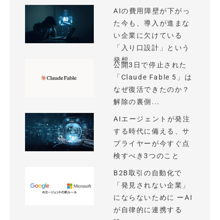
AIの費用障壁が下がっ
た今も、導入が進まな
い企業に欠けている
「入り口設計」という
発想
公開3日で停止された
「Claude Fable 5」は
なぜ復活できたのか？
解除の裏側...
AIエージェントが発注
する時代に備える、サ
プライヤーが今すぐ点
検すべき3つのこと
B2B取引の自動化で
「発見されない企業」
にならないために ーAI
が自律的に連携する