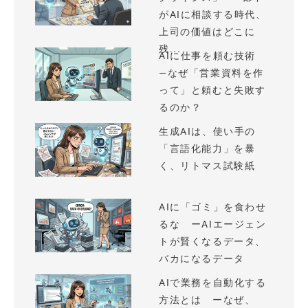
がAIに相談する時代、
上司の価値はどこに
残...
AIに仕事を頼む技術
—なぜ「営業資料を作
って」と頼むと失敗す
るのか？
生成AIは、使い手の
「言語化能力」を暴
く、リトマス試験紙
AIに「ゴミ」を食わせ
るな ーAIエージェン
トが賢くなるデータ、
バカになるデータ
AIで業務を自動化する
方法とは ーなぜ、