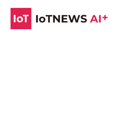
コ
ン
テ
ン
ツ
へ
ス
キ
ッ
プ