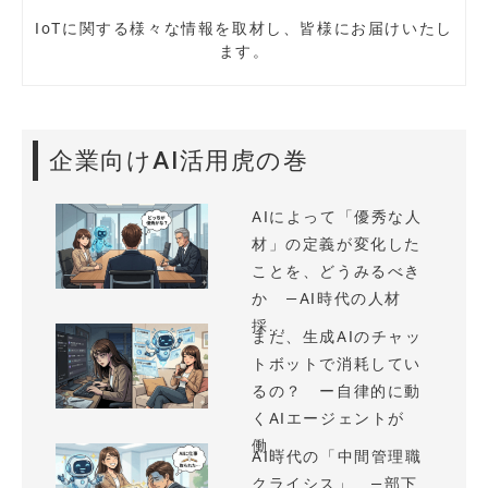
IoTに関する様々な情報を取材し、皆様にお届けいたし
ます。
企業向けAI活用虎の巻
AIによって「優秀な人
材」の定義が変化した
ことを、どうみるべき
か —AI時代の人材
採...
まだ、生成AIのチャッ
トボットで消耗してい
るの？ ー自律的に動
くAIエージェントが
働...
AI時代の「中間管理職
クライシス」 —部下