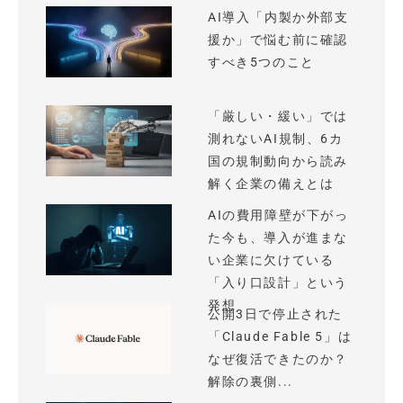
AI導入「内製か外部支
援か」で悩む前に確認
すべき5つのこと
「厳しい・緩い」では
測れないAI規制、6カ
国の規制動向から読み
解く企業の備えとは
AIの費用障壁が下がっ
た今も、導入が進まな
い企業に欠けている
「入り口設計」という
発想
公開3日で停止された
「Claude Fable 5」は
なぜ復活できたのか？
解除の裏側...