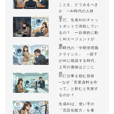
ことを、どうみるべき
か —AI時代の人材
採...
まだ、生成AIのチャッ
トボットで消耗してい
るの？ ー自律的に動
くAIエージェントが
働...
AI時代の「中間管理職
クライシス」 —部下
がAIに相談する時代、
上司の価値はどこに
残...
AIに仕事を頼む技術
—なぜ「営業資料を作
って」と頼むと失敗す
るのか？
生成AIは、使い手の
「言語化能力」を暴