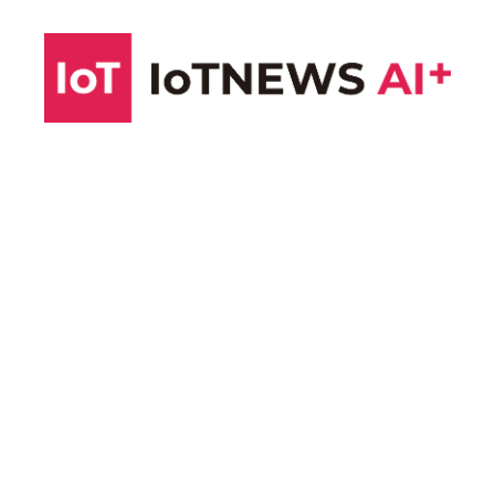
コ
ン
テ
ン
ツ
へ
ス
キ
ッ
プ