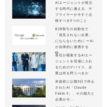
AIエージェントが発注
する時代に備える、サ
プライヤーが今すぐ点
検すべき3つのこと
B2B取引の自動化で
「発見されない企業」
にならないために ーAI
が自律的に連携する
時...
各社が模索するAIエー
ジェントを現場に入れ
るためのデバイス、企
業は何を問うべきか
米政府に公開3日で停止
されたAI「Claude
Fable 5」、その能力と
企業が今...