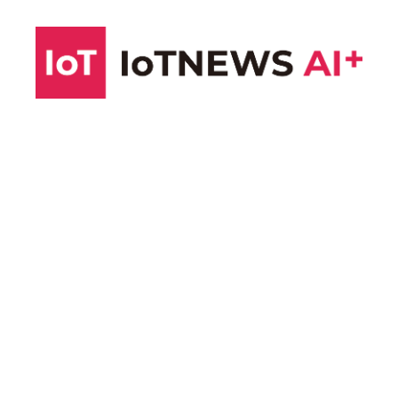
コ
ン
テ
ン
ツ
へ
ス
キ
ッ
プ