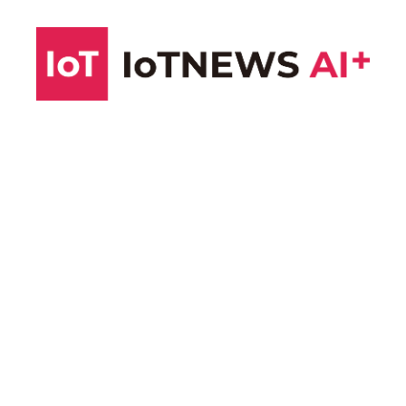
コ
ン
テ
ン
ツ
へ
ス
キ
ッ
プ