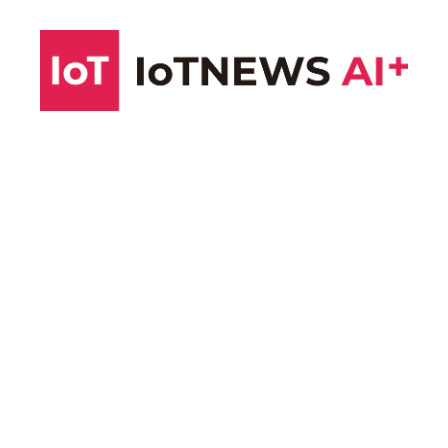
コ
ン
テ
ン
ツ
へ
ス
キ
ッ
プ