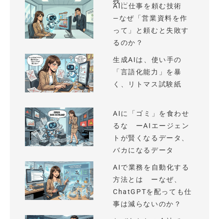
残...
AIに仕事を頼む技術
—なぜ「営業資料を作
って」と頼むと失敗す
るのか？
生成AIは、使い手の
「言語化能力」を暴
く、リトマス試験紙
AIに「ゴミ」を食わせ
るな ーAIエージェン
トが賢くなるデータ、
バカになるデータ
AIで業務を自動化する
方法とは ーなぜ、
ChatGPTを配っても仕
事は減らないのか？