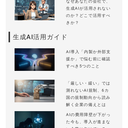
なぜあなたの会社で、
生成AIが活用されない
のか？どこで活用すべ
きか？
生成AI活用ガイド
AI導入「内製か外部支
援か」で悩む前に確認
すべき5つのこと
「厳しい・緩い」では
測れないAI規制、6カ
国の規制動向から読み
解く企業の備えとは
AIの費用障壁が下がっ
た今も、導入が進まな