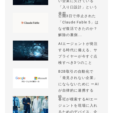
い企業に欠けている
「入り口設計」という
発想
公開3日で停止された
「Claude Fable 5」は
なぜ復活できたのか？
解除の裏側...
AIエージェントが発注
する時代に備える、サ
プライヤーが今すぐ点
検すべき3つのこと
B2B取引の自動化で
「発見されない企業」
にならないために ーAI
が自律的に連携する
時...
各社が模索するAIエー
ジェントを現場に入れ
るためのデバイス、企