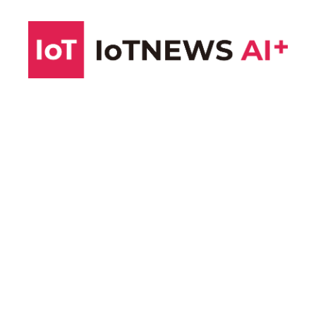
コ
ン
テ
ン
ツ
へ
ス
キ
ッ
プ