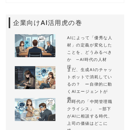
企業向けAI活用虎の巻
AIによって「優秀な人
材」の定義が変化した
ことを、どうみるべき
か —AI時代の人材
採...
まだ、生成AIのチャッ
トボットで消耗してい
るの？ ー自律的に動
くAIエージェントが
働...
AI時代の「中間管理職
クライシス」 —部下
がAIに相談する時代、
上司の価値はどこに