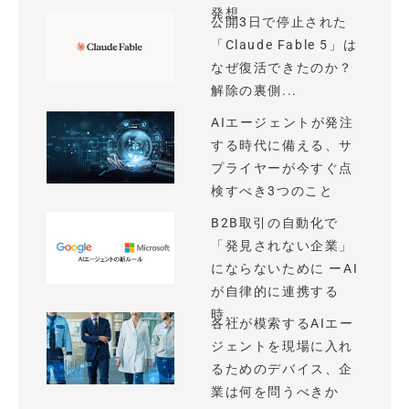
発想
公開3日で停止された
「Claude Fable 5」は
なぜ復活できたのか？
解除の裏側...
AIエージェントが発注
する時代に備える、サ
プライヤーが今すぐ点
検すべき3つのこと
B2B取引の自動化で
「発見されない企業」
にならないために ーAI
が自律的に連携する
時...
各社が模索するAIエー
ジェントを現場に入れ
るためのデバイス、企
業は何を問うべきか