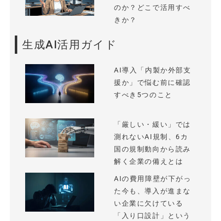
のか？どこで活用すべ
きか？
生成AI活用ガイド
AI導入「内製か外部支
援か」で悩む前に確認
すべき5つのこと
「厳しい・緩い」では
測れないAI規制、6カ
国の規制動向から読み
解く企業の備えとは
AIの費用障壁が下がっ
た今も、導入が進まな
い企業に欠けている
「入り口設計」という