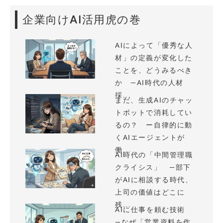
企業向けAI活用虎の巻
AIによって「優秀な人
材」の定義が変化した
ことを、どうみるべき
か —AI時代の人材
採...
まだ、生成AIのチャッ
トボットで消耗してい
るの？ ー自律的に動
くAIエージェントが
働...
AI時代の「中間管理職
クライシス」 —部下
がAIに相談する時代、
上司の価値はどこに
残...
AIに仕事を頼む技術
—なぜ「営業資料を作