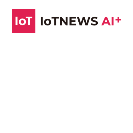
コ
ン
テ
ン
ツ
へ
ス
キ
ッ
プ