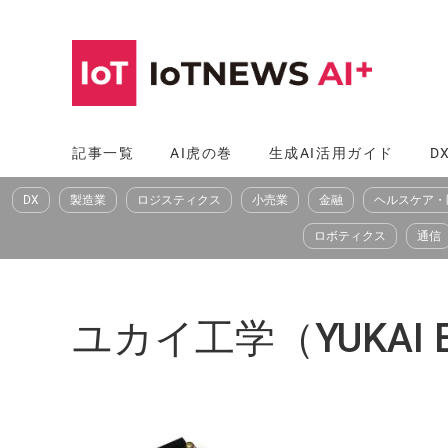
コ
ン
テ
ン
ツ
記事一覧
AI虎の巻
生成AI活用ガイド
D
へ
DX
製造業
ロジスティクス
小売業
金融
ヘルスケア・
ス
キ
ロボティクス
通信
ッ
プ
ユカイ工学（YUKAI En