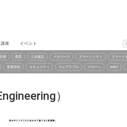
X講座
イベント
医療
農業
土木建設
メタバース
スマートシティ
スマート
要素技術
セキュリティ
ウェアラブル
ドローン
web3
gineering）