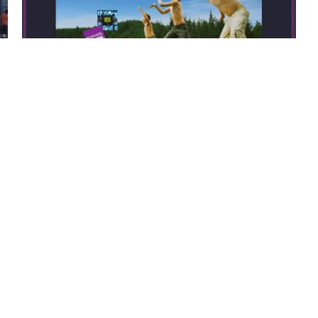
2016-07-12
マクニカ、IDCフロンティアと、konashi、
「myThings」連携で自作IoTデバイスが簡
単に作れるスターターキットを提供
ビ
、