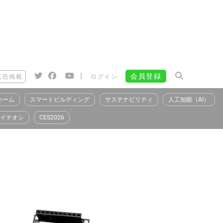
|
会員登録
広告掲載
ログイン
ホーム
スマートビルディング
サステナビリティ
人工知能（AI）
イチオシ
CES2026