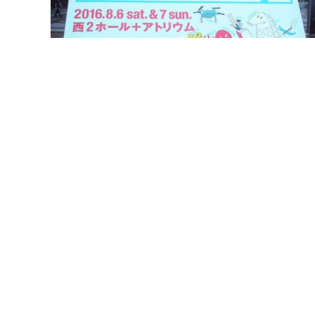
2016-08-12
さまざまなMakerたちの作品の祭典
「Maker Faire Tokyo 2016」レポート
2016年8月6日、7日、今年もMakerたちの作品
の祭典「Maker Faire Tokyo 2016」が、東京
ッグサイトで開催された。
「Maker Faire Tokyo」は電子工作、ロボット
クラフト、電子楽器、サイエンス工作、リサイ
クルやアップサイクルなど、あらゆるジャンル