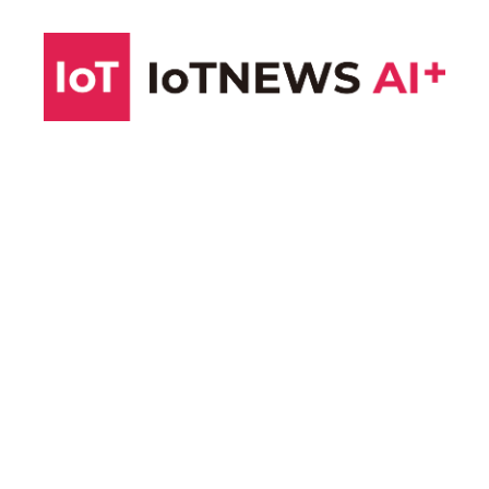
コ
ン
テ
ン
ツ
へ
ス
キ
ッ
プ