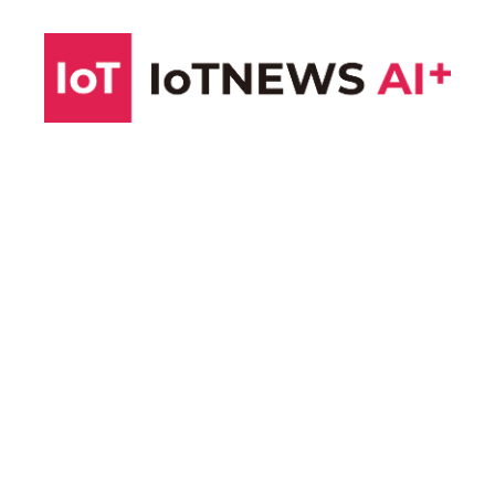
コ
ン
テ
ン
ツ
へ
ス
キ
ッ
プ