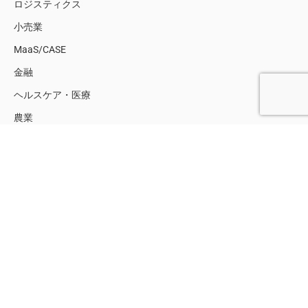
ロジスティクス
小売業
MaaS/CASE
金融
ヘルスケア・医療
農業
土木建設
メタバース
スマートシティ
スマートホーム
スマートビルディング
サステナビリティ
人工知能（AI）
ロボティクス