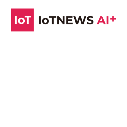
コ
ン
テ
ン
ツ
へ
ス
キ
ッ
プ